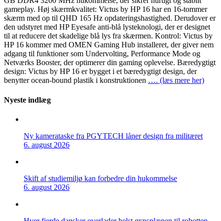
GB DDR4 3200 MHz hukommelse, der sikrer hurtigt og stabilt
gameplay. Høj skærmkvalitet: Victus by HP 16 har en 16-tommer
skærm med op til QHD 165 Hz opdateringshastighed. Derudover er
den udstyret med HP Eyesafe anti-blå lysteknologi, der er designet
til at reducere det skadelige blå lys fra skærmen. Kontrol: Victus by
HP 16 kommer med OMEN Gaming Hub installeret, der giver nem
adgang til funktioner som Undervolting, Performance Mode og
Netværks Booster, der optimerer din gaming oplevelse. Bæredygtigt
design: Victus by HP 16 er bygget i et bæredygtigt design, der
benytter ocean-bound plastik i konstruktionen
…. (læs mere her)
Nyeste indlæg
Ny kamerataske fra PGYTECH låner design fra militæret
6. august 2026
Skift af studiemiljø kan forbedre din hukommelse
6. august 2026
Hver fjerde dansker overlader helst græsplænen til robotten