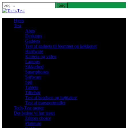
Søg
efter:
Hjem
Test
Apps
Desktops
Gadgets
Test af gadgets til hjemmet og køkkenet
Hardware
Kamera og video
Laptops
Sikkerhed
Smartphones
Software
Spil
Tablets
Tilbehør
Test af headsets og højttalere
Test af transportmidler
Tech-Test mener
Det bedste vi har testet
Editors choice
Platinum