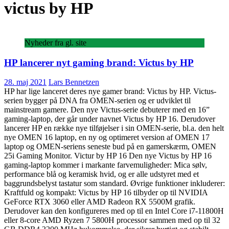
victus by HP
Nyheder fra gl. site
HP lancerer nyt gaming brand: Victus by HP
28. maj 2021
Lars Bennetzen
HP har lige lanceret deres nye gamer brand: Victus by HP. Victus-
serien bygger på DNA fra OMEN-serien og er udviklet til
mainstream gamere. Den nye Victus-serie debuterer med en 16”
gaming-laptop, der går under navnet Victus by HP 16. Derudover
lancerer HP en række nye tilføjelser i sin OMEN-serie, bl.a. den helt
nye OMEN 16 laptop, en ny og optimeret version af OMEN 17
laptop og OMEN-seriens seneste bud på en gamerskærm, OMEN
25i Gaming Monitor. Victur by HP 16 Den nye Victus by HP 16
gaming-laptop kommer i markante farvemuligheder: Mica sølv,
performance blå og keramisk hvid, og er alle udstyret med et
baggrundsbelyst tastatur som standard. Øvrige funktioner inkluderer:
Kraftfuld og kompakt: Victus by HP 16 tilbyder op til NVIDIA
GeForce RTX 3060 eller AMD Radeon RX 5500M grafik.
Derudover kan den konfigureres med op til en Intel Core i7-11800H
eller 8-core AMD Ryzen 7 5800H processor sammen med op til 32