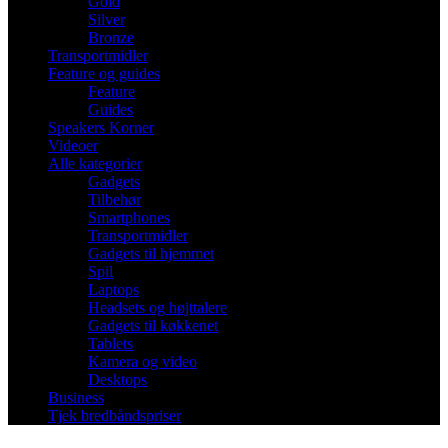
Gold
Silver
Bronze
Transportmidler
Feature og guides
Feature
Guides
Speakers Korner
Videoer
Alle kategorier
Gadgets
Tilbehør
Smartphones
Transportmidler
Gadgets til hjemmet
Spil
Laptops
Headsets og højttalere
Gadgets til køkkenet
Tablets
Kamera og video
Desktops
Business
Tjek bredbåndspriser