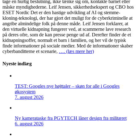
tage en hurtig beslutning, ikke tænke sig om, kontakte barnet eller
måske myndighederne. Leif Jensen, sikkerhedsekspert og CBO hos
ESET Nordic Det er den hastige udvikling af AI og stemme-
kloning-teknologi, der har gjort det muligt for de cyberkriminelle at
angribe almindelige folk på denne måde. Leif Jensen forklarer, at
den virtuelle kidnapning fungerer ved, at scammerne lave research
på deres ofre, som de kan presse penge ud af. Derefter finder de et
kidnapningsoffer, normalt et barn i familien, og her vil de typisk
finde informationer på sociale medier. Med de informationer skaber
cyberbanditterne et scenarie,
…. (læs mere her)
Nyeste indlæg
TEST: Googles nye højttaler – skøn for alle i Googles
økosystem
7. august 2026
Ny kamerataske fra PGYTECH låner design fra militæret
6. august 2026