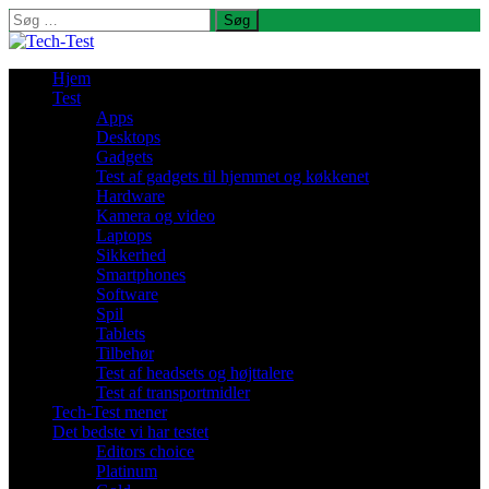
Søg
efter:
Hjem
Test
Apps
Desktops
Gadgets
Test af gadgets til hjemmet og køkkenet
Hardware
Kamera og video
Laptops
Sikkerhed
Smartphones
Software
Spil
Tablets
Tilbehør
Test af headsets og højttalere
Test af transportmidler
Tech-Test mener
Det bedste vi har testet
Editors choice
Platinum