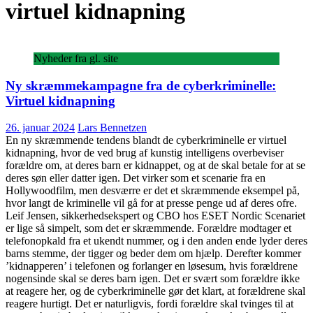
virtuel kidnapning
Nyheder fra gl. site
Ny skræmmekampagne fra de cyberkriminelle:
Virtuel kidnapning
26. januar 2024
Lars Bennetzen
En ny skræmmende tendens blandt de cyberkriminelle er virtuel
kidnapning, hvor de ved brug af kunstig intelligens overbeviser
forældre om, at deres barn er kidnappet, og at de skal betale for at se
deres søn eller datter igen. Det virker som et scenarie fra en
Hollywoodfilm, men desværre er det et skræmmende eksempel på,
hvor langt de kriminelle vil gå for at presse penge ud af deres ofre.
Leif Jensen, sikkerhedsekspert og CBO hos ESET Nordic Scenariet
er lige så simpelt, som det er skræmmende. Forældre modtager et
telefonopkald fra et ukendt nummer, og i den anden ende lyder deres
barns stemme, der tigger og beder dem om hjælp. Derefter kommer
’kidnapperen’ i telefonen og forlanger en løsesum, hvis forældrene
nogensinde skal se deres barn igen. Det er svært som forældre ikke
at reagere her, og de cyberkriminelle gør det klart, at forældrene skal
reagere hurtigt. Det er naturligvis, fordi forældre skal tvinges til at