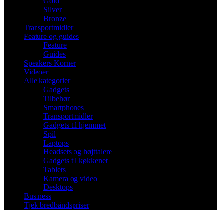
Gold
Silver
Bronze
Transportmidler
Feature og guides
Feature
Guides
Speakers Korner
Videoer
Alle kategorier
Gadgets
Tilbehør
Smartphones
Transportmidler
Gadgets til hjemmet
Spil
Laptops
Headsets og højttalere
Gadgets til køkkenet
Tablets
Kamera og video
Desktops
Business
Tjek bredbåndspriser