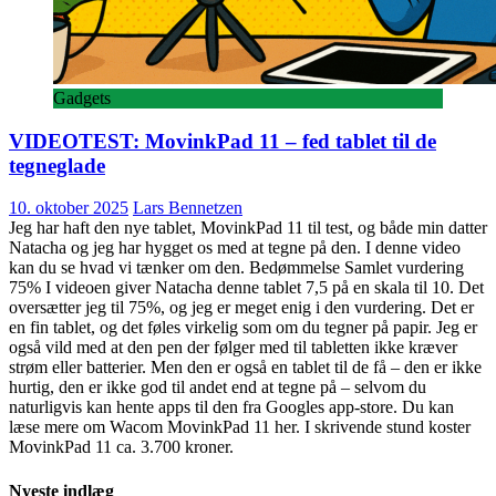
Gadgets
VIDEOTEST: MovinkPad 11 – fed tablet til de
tegneglade
10. oktober 2025
Lars Bennetzen
Jeg har haft den nye tablet, MovinkPad 11 til test, og både min datter
Natacha og jeg har hygget os med at tegne på den. I denne video
kan du se hvad vi tænker om den. Bedømmelse Samlet vurdering
75% I videoen giver Natacha denne tablet 7,5 på en skala til 10. Det
oversætter jeg til 75%, og jeg er meget enig i den vurdering. Det er
en fin tablet, og det føles virkelig som om du tegner på papir. Jeg er
også vild med at den pen der følger med til tabletten ikke kræver
strøm eller batterier. Men den er også en tablet til de få – den er ikke
hurtig, den er ikke god til andet end at tegne på – selvom du
naturligvis kan hente apps til den fra Googles app-store. Du kan
læse mere om Wacom MovinkPad 11 her. I skrivende stund koster
MovinkPad 11 ca. 3.700 kroner.
Nyeste indlæg