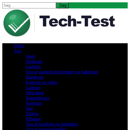
Søg
efter:
Hjem
Test
Apps
Desktops
Gadgets
Test af gadgets til hjemmet og køkkenet
Hardware
Kamera og video
Laptops
Sikkerhed
Smartphones
Software
Spil
Tablets
Tilbehør
Test af headsets og højttalere
Test af transportmidler