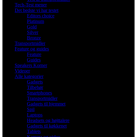
Tech-Test mener
Det bedste vi har testet
Editors choice
Platinum
Gold
Silver
Bronze
Transportmidler
Feature og guides
Feature
Guides
Speakers Korner
Videoer
Alle kategorier
Gadgets
Tilbehør
Smartphones
Transportmidler
Gadgets til hjemmet
Spil
Laptops
Headsets og højttalere
Gadgets til køkkenet
Tablets
Kamera og video