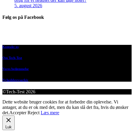
brug for et headset der kan tage noter?
5. august 2026
Følg os på Facebook
Kontakt os
Om Tech-Test
Vores bedømmelse
Nyhedsbrevsarkiv
©Tech-Test 2026
Dette website bruger cookies for at forbedre din oplevelse. Vi
antager, at du er ok med det, men du kan slå det fra, hvis du ønsker
det.
Accepter
Reject
Læs mere
Luk