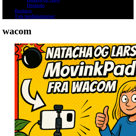
Desktops
Business
Tjek bredbåndspriser
wacom