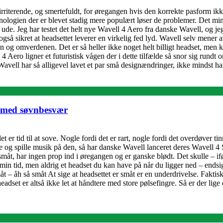
irriterende, og smertefuldt, for øregangen hvis den korrekte pasform ik
eknologien der er blevet stadig mere populært løser de problemer. Det mi
e. Jeg har testet det helt nye Wavell 4 Aero fra danske Wavell, og jeg e
også sikret at headsettet leverer en virkelig fed lyd. Wavell selv mener
g omverdenen. Det er så heller ikke noget helt billigt headset, men kvali
 Aero ligner et futuristisk vågen der i dette tilfælde så snor sig rundt
Wavell har så alligevel lavet et par små designændringer, ikke mindst ha
k med søvnbesvær
et er tid til at sove. Nogle fordi det er rart, nogle fordi det overdøver
re og spille musik på den, så har danske Wavell lanceret deres Wavell 4 S
 småt, har ingen prop ind i øregangen og er ganske blødt. Det skulle – i
 tid, men aldrig et headset du kan have på når du ligger ned – endsige
måt – åh så småt At sige at headsettet er småt er en underdrivelse. Faktis
e et headset er altså ikke let at håndtere med store pølsefingre. Så er de