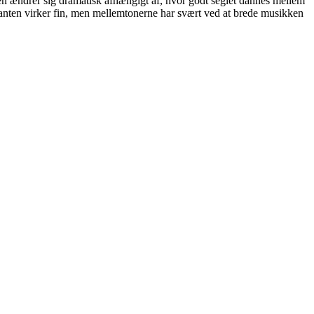
den ændrer sig dramatisk afhængigt af, hvor godt seglet dannes mellem
skanten virker fin, men mellemtonerne har svært ved at brede musikken