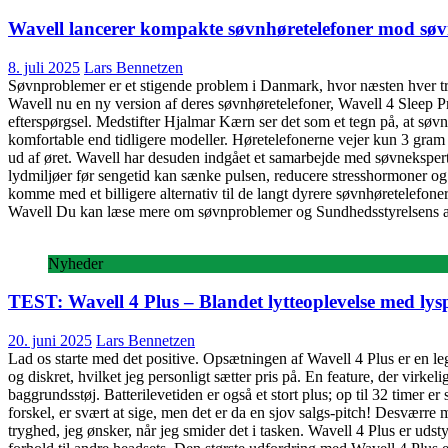
Wavell lancerer kompakte søvnhøretelefoner mod sø
8. juli 2025
Lars Bennetzen
Søvnproblemer er et stigende problem i Danmark, hvor næsten hver tr
Wavell nu en ny version af deres søvnhøretelefoner, Wavell 4 Sleep Pr
efterspørgsel. Medstifter Hjalmar Kærn ser det som et tegn på, at søv
komfortable end tidligere modeller. Høretelefonerne vejer kun 3 gram 
ud af øret. Wavell har desuden indgået et samarbejde med søvnekspert 
lydmiljøer før sengetid kan sænke pulsen, reducere stresshormoner og 
komme med et billigere alternativ til de langt dyrere søvnhøretelefone
Wavell Du kan læse mere om søvnproblemer og Sundhedsstyrelsens an
Nyheder
TEST: Wavell 4 Plus – Blandet lytteoplevelse med ly
20. juni 2025
Lars Bennetzen
Lad os starte med det positive. Opsætningen af Wavell 4 Plus er en leg. 
og diskret, hvilket jeg personligt sætter pris på. En feature, der virk
baggrundsstøj. Batterilevetiden er også et stort plus; op til 32 timer er
forskel, er svært at sige, men det er da en sjov salgs-pitch! Desværre 
tryghed, jeg ønsker, når jeg smider det i tasken. Wavell 4 Plus er ud