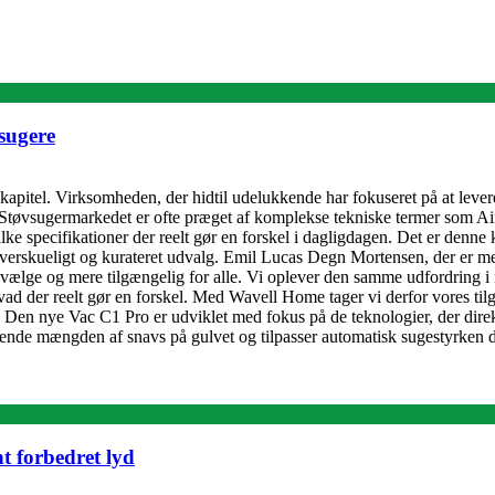
sugere
apitel. Virksomheden, der hidtil udelukkende har fokuseret på at lever
 Støvsugermarkedet er ofte præget af komplekse tekniske termer som Air 
ke specifikationer der reelt gør en forskel i dagligdagen. Det er denne
 overskueligt og kurateret udvalg. Emil Lucas Degn Mortensen, der er me
t vælge og mere tilgængelig for alle. Vi oplever den samme udfordring i
vad der reelt gør en forskel. Med Wavell Home tager vi derfor vores til
n Den nye Vac C1 Pro er udviklet med fokus på de teknologier, der dir
bende mængden af snavs på gulvet og tilpasser automatisk sugestyrken de
 forbedret lyd