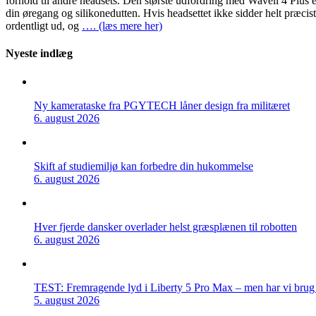
forhold til andre headsets. Den største udfordring med Wavell 4 Plus 
din øregang og silikonedutten. Hvis headsettet ikke sidder helt præci
ordentligt ud, og
…. (læs mere her)
Nyeste indlæg
Ny kamerataske fra PGYTECH låner design fra militæret
6. august 2026
Skift af studiemiljø kan forbedre din hukommelse
6. august 2026
Hver fjerde dansker overlader helst græsplænen til robotten
6. august 2026
TEST: Fremragende lyd i Liberty 5 Pro Max – men har vi brug f
5. august 2026