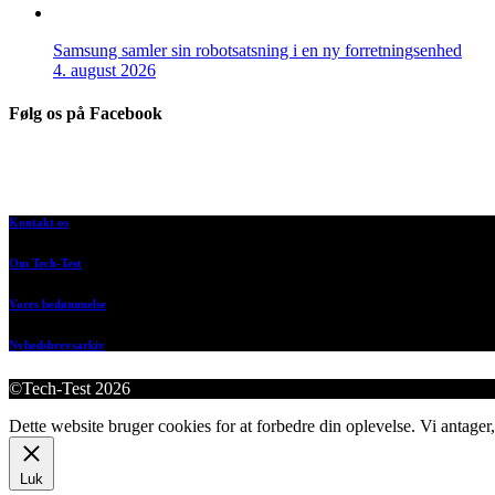
Samsung samler sin robotsatsning i en ny forretningsenhed
4. august 2026
Følg os på Facebook
Kontakt os
Om Tech-Test
Vores bedømmelse
Nyhedsbrevsarkiv
©Tech-Test 2026
Dette website bruger cookies for at forbedre din oplevelse. Vi antager,
Luk