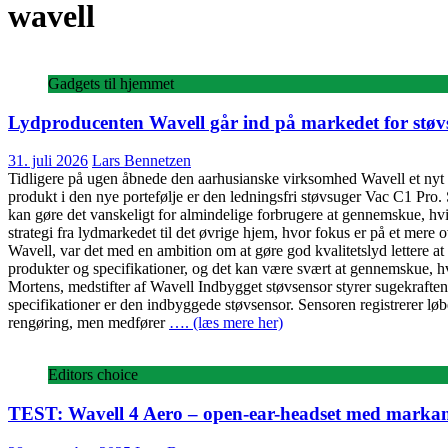
wavell
Gadgets til hjemmet
Lydproducenten Wavell går ind på markedet for støv
31. juli 2026
Lars Bennetzen
Tidligere på ugen åbnede den aarhusianske virksomhed Wavell et nyt k
produkt i den nye portefølje er den ledningsfri støvsuger Vac C1 Pro.
kan gøre det vanskeligt for almindelige forbrugere at gennemskue, hvil
strategi fra lydmarkedet til det øvrige hjem, hvor fokus er på et mere
Wavell, var det med en ambition om at gøre god kvalitetslyd lettere a
produkter og specifikationer, og det kan være svært at gennemskue, h
Mortens, medstifter af Wavell Indbygget støvsensor styrer sugekrafte
specifikationer er den indbyggede støvsensor. Sensoren registrerer lø
rengøring, men medfører
…. (læs mere her)
Editors choice
TEST: Wavell 4 Aero – open-ear-headset med markant