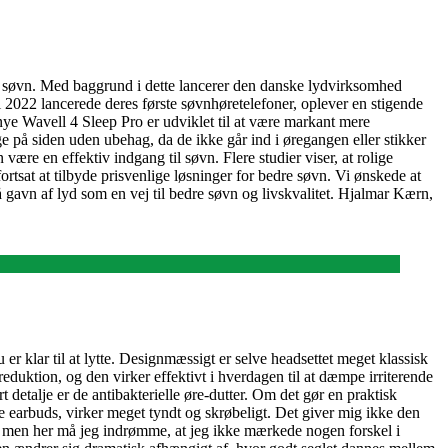
ig søvn. Med baggrund i dette lancerer den danske lydvirksomhed
i 2022 lancerede deres første søvnhøretelefoner, oplever en stigende
nye Wavell 4 Sleep Pro er udviklet til at være markant mere
e på siden uden ubehag, da de ikke går ind i øregangen eller stikker
re en effektiv indgang til søvn. Flere studier viser, at rolige
tsat at tilbyde prisvenlige løsninger for bedre søvn. Vi ønskede at
å gavn af lyd som en vej til bedre søvn og livskvalitet. Hjalmar Kærn,
 er klar til at lytte. Designmæssigt er selve headsettet meget klassisk
reduktion, og den virker effektivt i hverdagen til at dæmpe irriterende
rt detalje er de antibakterielle øre-dutter. Om det gør en praktisk
are earbuds, virker meget tyndt og skrøbeligt. Det giver mig ikke den
t, men her må jeg indrømme, at jeg ikke mærkede nogen forskel i