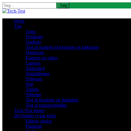
Søg
efter:
Hjem
Test
Apps
Desktops
Gadgets
Test af gadgets til hjemmet og køkkenet
Hardware
Kamera og video
Laptops
Sikkerhed
Smartphones
Software
Spil
Tablets
Tilbehør
Test af headsets og højttalere
Test af transportmidler
Tech-Test mener
Det bedste vi har testet
Editors choice
Platinum