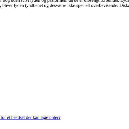
er dog uden tvivl lyden og pasformen, da de er uløseligt forbundet. Ly
st, bliver lyden tyndbenet og desværre ikke specielt overbevisende. Di
or et headset der kan tage noter?