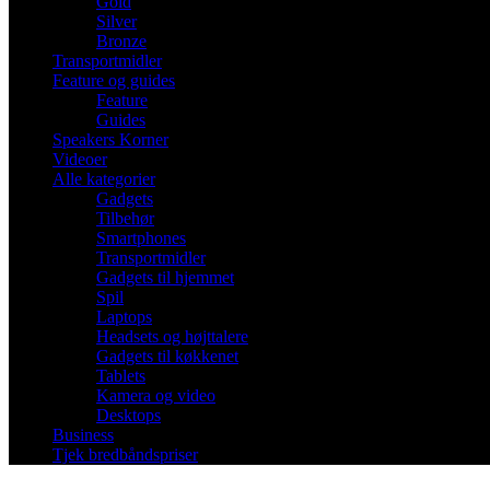
Gold
Silver
Bronze
Transportmidler
Feature og guides
Feature
Guides
Speakers Korner
Videoer
Alle kategorier
Gadgets
Tilbehør
Smartphones
Transportmidler
Gadgets til hjemmet
Spil
Laptops
Headsets og højttalere
Gadgets til køkkenet
Tablets
Kamera og video
Desktops
Business
Tjek bredbåndspriser