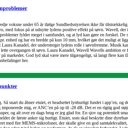
vnproblemer
edje voksne under 65 år ifølge Sundhedsstyrelsen ikke får tilstrækkel
o, med fokus på at udnytte lydens positive effekt på søvn. Wavell, der 
nproblemer fylder meget i samfundet, og at lyd kan gøre en forskel. De 
pr. enhed og har en bredde på kun 10 mm, hvilket gør det muligt at ligg
Laura Kanadel, der understreger lydens rolle i søvnfremme. Musik kan væ
lette overgangen til søvn. Laura Kanadel, Wavell Wavells ambition er for
r på markedet. God lyd skal være mere tilgængeligt, så langt flere kan f
befalinger her.
spunkter
Så snart du åbner etuiet, er headsettet lynhurtigt fundet i app’en, og du
elig imponerede mig, er ANC’en på op til -28 dB. Det er en rigtig god støj
 super, og alt over en dags brug er jeg glad for. En sjov og potentielt sma
melder de første anker sig hurtigt. Etuiet, som skal beskytte dine dyreb
styret med fire MEMS-mikrofoner, der skulle give en god samtalekvalite