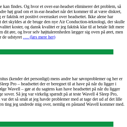
ke kan findes. Og hvor et over-ear-headset eliminerer det problem, så
ndre høj grad om et in-ear-headset når det kommer til at være diskret,
r faktisk ret positivt overrasket over headsettet. Ikke alene har
 at det skyldes at de bruge den nye Air Conduction-teknologi, der skulle
tet koster, og dansk kvalitet er jeg faktisk klar til at betale lidt mere
 om dit øre, og hvor selv højttalerenheden lægger sig oven på øret, men
r de udstyret
…. (læs mere her)
 tinnitus (kender det personligt) mens andre har søvnproblemer og her er
leep Pro – headsettet der er beregnet til at have på når du ligger i
følge Wavell – gør at du sagtens kan have headsettet på når du ligger
 sover. Så jeg var virkelig spændt på at teste Wavell 4 Sleep Pro,
k var det så småt at jeg havde problemer med at tage det ud af det lille
r lige en ting jeg undrede mig over, nemlig en påstand Wavell kommer med.