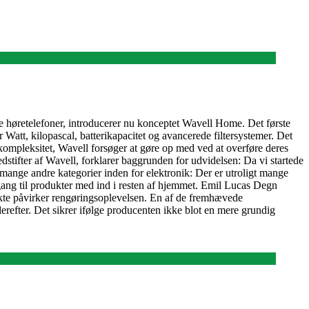
e høretelefoner, introducerer nu konceptet Wavell Home. Det første
Watt, kilopascal, batterikapacitet og avancerede filtersystemer. Det
 kompleksitet, Wavell forsøger at gøre op med ved at overføre deres
dstifter af Wavell, forklarer baggrunden for udvidelsen: Da vi startede
 mange andre kategorier inden for elektronik: Der er utroligt mange
gang til produkter med ind i resten af hjemmet. Emil Lucas Degn
ekte påvirker rengøringsoplevelsen. En af de fremhævede
refter. Det sikrer ifølge producenten ikke blot en mere grundig