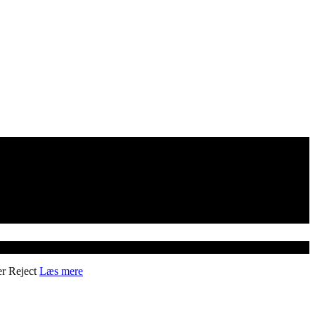
er
Reject
Læs mere