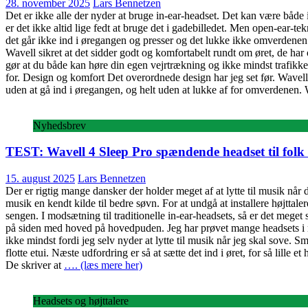
28. november 2025
Lars Bennetzen
Det er ikke alle der nyder at bruge in-ear-headset. Det kan være både 
er det ikke altid lige fedt at bruge det i gadebilledet. Men open-ear-t
det går ikke ind i øregangen og presser og det lukke ikke omverdenen ud
Wavell sikret at det sidder godt og komfortabelt rundt om øret, de har 
gør at du både kan høre din egen vejrtrækning og ikke mindst trafikken o
for. Design og komfort Det overordnede design har jeg set før. Wavell 4
uden at gå ind i øregangen, og helt uden at lukke af for omverdenen. 
Nyhedsbrev
TEST: Wavell 4 Sleep Pro spændende headset til fol
15. august 2025
Lars Bennetzen
Der er rigtig mange dansker der holder meget af at lytte til musik når d
musik en kendt kilde til bedre søvn. For at undgå at installere højttale
sengen. I modsætning til traditionelle in-ear-headsets, så er det meget
på siden med hoved på hovedpuden. Jeg har prøvet mange headsets i min
ikke mindst fordi jeg selv nyder at lytte til musik når jeg skal sove. S
flotte etui. Næste udfordring er så at sætte det ind i øret, for så lill
De skriver at
…. (læs mere her)
Headsets og højttalere