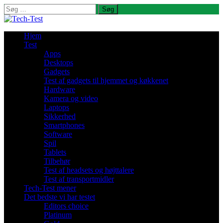
Søg
efter:
Hjem
Test
Apps
Desktops
Gadgets
Test af gadgets til hjemmet og køkkenet
Hardware
Kamera og video
Laptops
Sikkerhed
Smartphones
Software
Spil
Tablets
Tilbehør
Test af headsets og højttalere
Test af transportmidler
Tech-Test mener
Det bedste vi har testet
Editors choice
Platinum