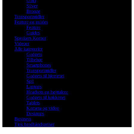
Gold
Silver
Bronze
Transportmidler
Feature og guides
Feature
Guides
Speakers Korner
Videoer
Alle kategorier
Gadgets
Tilbehør
Smartphones
Transportmidler
Gadgets til hjemmet
Spil
Laptops
Headsets og højttalere
Gadgets til køkkenet
Tablets
Kamera og video
Desktops
Business
Tjek bredbåndspriser