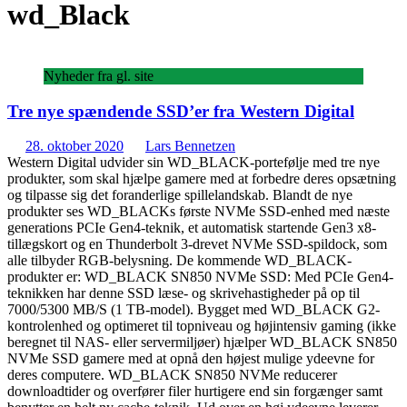
wd_Black
Nyheder fra gl. site
Tre nye spændende SSD’er fra Western Digital
28. oktober 2020
Lars Bennetzen
Western Digital udvider sin WD_BLACK-portefølje med tre nye
produkter, som skal hjælpe gamere med at forbedre deres opsætning
og tilpasse sig det foranderlige spillelandskab. Blandt de nye
produkter ses WD_BLACKs første NVMe SSD-enhed med næste
generations PCIe Gen4-teknik, et automatisk startende Gen3 x8-
tillægskort og en Thunderbolt 3-drevet NVMe SSD-spildock, som
alle tilbyder RGB-belysning. De kommende WD_BLACK-
produkter er: WD_BLACK SN850 NVMe SSD: Med PCIe Gen4-
teknikken har denne SSD læse- og skrivehastigheder på op til
7000/5300 MB/S (1 TB-model). Bygget med WD_BLACK G2-
kontrolenhed og optimeret til topniveau og højintensiv gaming (ikke
beregnet til NAS- eller servermiljøer) hjælper WD_BLACK SN850
NVMe SSD gamere med at opnå den højest mulige ydeevne for
deres computere. WD_BLACK SN850 NVMe reducerer
downloadtider og overfører filer hurtigere end sin forgænger samt