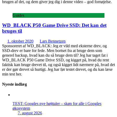
brugen af det, og dem giver jeg dig i denne video – god fornøjelse.
Guides
WD_BLACK P50 Game Drive SSD: Det kan det
bruges til
1. oktober 2020
Lars Bennetzen
Sponsoreret af WD_BLACK: Jeg er vild med eksterne drev, og
SSD-drev er bare for fede. Men bortset fra at bruge dem som
generel backup, hvad kan du så bruge dem til? Jeg har taget fat i
WD_BLACK P50 Game Drive SSD, og kigget på, hvad du rent
faktisk kan bruge drevet til, og også kigget lidt nærmere på, hvad det
er der gør drevet så hurtigt. Jeg har før testet drevet, og du kan læse
min test her.
Nyeste indlæg
TEST: Googles nye højttaler – skøn for alle i Googles
økosystem
7. august 2026