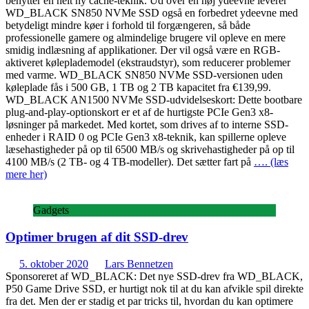
benytter en helt ny cache-teknik. Ud over en høj ydeevne leverer
WD_BLACK SN850 NVMe SSD også en forbedret ydeevne med
betydeligt mindre køer i forhold til forgængeren, så både
professionelle gamere og almindelige brugere vil opleve en mere
smidig indlæsning af applikationer. Der vil også være en RGB-
aktiveret køleplademodel (ekstraudstyr), som reducerer problemer
med varme. WD_BLACK SN850 NVMe SSD-versionen uden
køleplade fås i 500 GB, 1 TB og 2 TB kapacitet fra €139,99.
WD_BLACK AN1500 NVMe SSD-udvidelseskort: Dette bootbare
plug-and-play-optionskort er et af de hurtigste PCIe Gen3 x8-
løsninger på markedet. Med kortet, som drives af to interne SSD-
enheder i RAID 0 og PCIe Gen3 x8-teknik, kan spillerne opleve
læsehastigheder på op til 6500 MB/s og skrivehastigheder på op til
4100 MB/s (2 TB- og 4 TB-modeller). Det sætter fart på
…. (læs
mere her)
Gadgets
Optimer brugen af dit SSD-drev
5. oktober 2020
Lars Bennetzen
Sponsoreret af WD_BLACK: Det nye SSD-drev fra WD_BLACK,
P50 Game Drive SSD, er hurtigt nok til at du kan afvikle spil direkte
fra det. Men der er stadig et par tricks til, hvordan du kan optimere