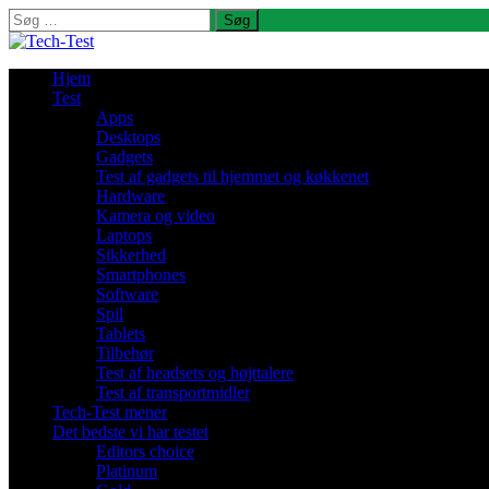
Søg
efter:
Hjem
Test
Apps
Desktops
Gadgets
Test af gadgets til hjemmet og køkkenet
Hardware
Kamera og video
Laptops
Sikkerhed
Smartphones
Software
Spil
Tablets
Tilbehør
Test af headsets og højttalere
Test af transportmidler
Tech-Test mener
Det bedste vi har testet
Editors choice
Platinum