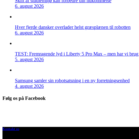
Skift af studiemiljø kan forbedre din hukommelse
6. august 2026
Hver fjerde dansker overlader helst græsplænen til robotten
6. august 2026
TEST: Fremragende lyd i Liberty 5 Pro Max – men har vi brug f
5. august 2026
Samsung samler sin robotsatsning i en ny forretningsenhed
4. august 2026
Følg os på Facebook
Kontakt os