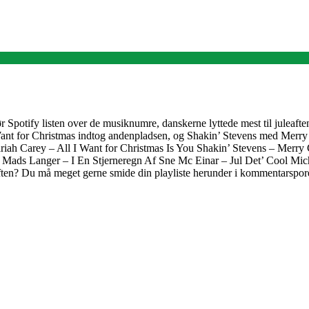
gør Spotify listen over de musiknumre, danskerne lyttede mest til juleaft
ant for Christmas indtog andenpladsen, og Shakin’ Stevens med Merry 
Mariah Carey – All I Want for Christmas Is You Shakin’ Stevens – Mer
 Mads Langer – I En Stjerneregn Af Sne Mc Einar – Jul Det’ Cool Mic
ften? Du må meget gerne smide din playliste herunder i kommentarspore