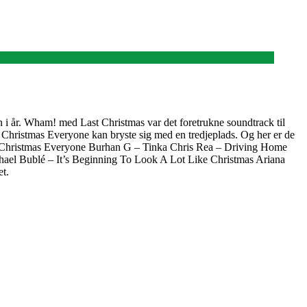
en i år. Wham! med Last Christmas var det foretrukne soundtrack til
Christmas Everyone kan bryste sig med en tredjeplads. Og her er de
ry Christmas Everyone Burhan G – Tinka Chris Rea – Driving Home
hael Bublé – It’s Beginning To Look A Lot Like Christmas Ariana
t.