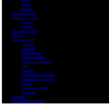
Gold
Silver
Bronze
Transportmidler
Feature og guides
Feature
Guides
Speakers Korner
Videoer
Alle kategorier
Gadgets
Tilbehør
Smartphones
Transportmidler
Gadgets til hjemmet
Spil
Laptops
Headsets og højttalere
Gadgets til køkkenet
Tablets
Kamera og video
Desktops
Business
Tjek bredbåndspriser