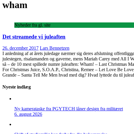
wham
Nyheder fra gl. site
Det streamede vi juleaften
26. december 2017
Lars Bennetzen
I anledning af at årets juledage nærmer sig deres afslutning offentlig
julestegen, risalamanden og gaverne, mens Mariah Carey med All I W
så – de 10 mest spillede numre juleaften: Wham! – Last Christmas 
For Christmas Juice, S.O.A.P., Christina, Remee – Let Love Be Love
Grande – Santa Tell Me Men hvad med dig? Hvad lyttede du til julea
Nyeste indlæg
Ny kamerataske fra PGYTECH låner design fra militæret
6. august 2026