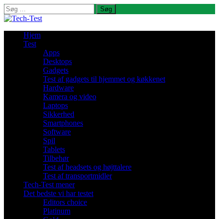
Søg
efter:
Hjem
Test
Apps
Desktops
Gadgets
Test af gadgets til hjemmet og køkkenet
Hardware
Kamera og video
Laptops
Sikkerhed
Smartphones
Software
Spil
Tablets
Tilbehør
Test af headsets og højttalere
Test af transportmidler
Tech-Test mener
Det bedste vi har testet
Editors choice
Platinum