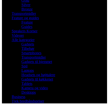
Gold
Silver
Bronze
Transportmidler
Feature og guides
Feature
Guides
Speakers Korner
Videoer
Alle kategorier
Gadgets
Tilbehør
Smartphones
Transportmidler
Gadgets til hjemmet
Spil
Laptops
Headsets og højttalere
Gadgets til køkkenet
Tablets
Kamera og video
Desktops
Business
Tjek bredbåndspriser