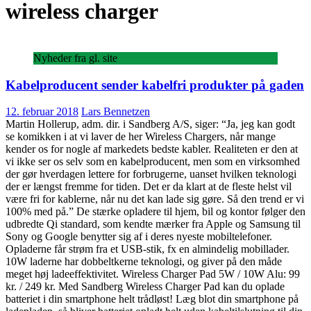
wireless charger
Nyheder fra gl. site
Kabelproducent sender kabelfri produkter på gaden
12. februar 2018
Lars Bennetzen
Martin Hollerup, adm. dir. i Sandberg A/S, siger: “Ja, jeg kan godt
se komikken i at vi laver de her Wireless Chargers, når mange
kender os for nogle af markedets bedste kabler. Realiteten er den at
vi ikke ser os selv som en kabelproducent, men som en virksomhed
der gør hverdagen lettere for forbrugerne, uanset hvilken teknologi
der er længst fremme for tiden. Det er da klart at de fleste helst vil
være fri for kablerne, når nu det kan lade sig gøre. Så den trend er vi
100% med på.” De stærke opladere til hjem, bil og kontor følger den
udbredte Qi standard, som kendte mærker fra Apple og Samsung til
Sony og Google benytter sig af i deres nyeste mobiltelefoner.
Opladerne får strøm fra et USB-stik, fx en almindelig mobillader.
10W laderne har dobbeltkerne teknologi, og giver på den måde
meget høj ladeeffektivitet. Wireless Charger Pad 5W / 10W Alu: 99
kr. / 249 kr. Med Sandberg Wireless Charger Pad kan du oplade
batteriet i din smartphone helt trådløst! Læg blot din smartphone på