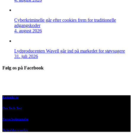
Cyberkriminelle går efter cookies frem for traditionelle
adgangskoder
4. august 2026
Lydproducenten Wavell går ind på markedet for støvsugere
31. juli 2026
Følg os på Facebook
Kontakt os
Om Tech-Test
Vores bedømmelse
Nyhedsbrevsarkiv