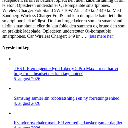
ladepladen, så bliver batteriet opladt helt uden kabeltilslutning til din
telefon. Opladeren understøtter Qi-kompatible smartphones.
Wireless Charger FoldStand 5W / 10W Alu: 149 kr. / 349 kr. Med
Sandberg Wireless Charger FoldStand kan du oplade batteriet i din
smartphone helt trådløst! Du kan bruge laderen som en smart stand
til din smartphone, eller du kan folde den sammen og bruge den som
en praktisk ladeplade. Opladeren understøtter Qi-kompatible
smartphones. Car Wireless Charger: 149 kr.
…. (læs mere her)
Nyeste indlæg
TEST: Fremragende lyd i Liberty 5 Pro Max – men har vi
brug for et headset der kan tage noter?
5. august 2026
Samsung samler sin robotsatsning i en ny forretningsenhed
4. august 2026
Kvinder overhaler mænd: Hver tredje dansker gamer dagligt
4. august 2026