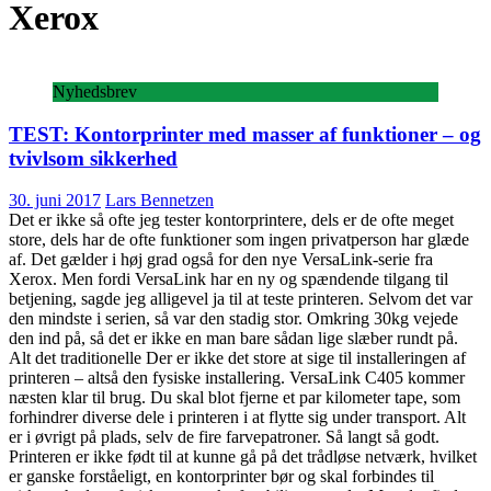
Xerox
Nyhedsbrev
TEST: Kontorprinter med masser af funktioner – og
tvivlsom sikkerhed
30. juni 2017
Lars Bennetzen
Det er ikke så ofte jeg tester kontorprintere, dels er de ofte meget
store, dels har de ofte funktioner som ingen privatperson har glæde
af. Det gælder i høj grad også for den nye VersaLink-serie fra
Xerox. Men fordi VersaLink har en ny og spændende tilgang til
betjening, sagde jeg alligevel ja til at teste printeren. Selvom det var
den mindste i serien, så var den stadig stor. Omkring 30kg vejede
den ind på, så det er ikke en man bare sådan lige slæber rundt på.
Alt det traditionelle Der er ikke det store at sige til installeringen af
printeren – altså den fysiske installering. VersaLink C405 kommer
næsten klar til brug. Du skal blot fjerne et par kilometer tape, som
forhindrer diverse dele i printeren i at flytte sig under transport. Alt
er i øvrigt på plads, selv de fire farvepatroner. Så langt så godt.
Printeren er ikke født til at kunne gå på det trådløse netværk, hvilket
er ganske forståeligt, en kontorprinter bør og skal forbindes til