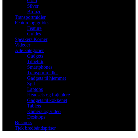
Gold
Silver
Bronze
Transportmidler
Feature og guides
Feature
Guides
Speakers Korner
Videoer
Alle kategorier
Gadgets
Tilbehør
Smartphones
Transportmidler
Gadgets til hjemmet
Spil
Laptops
Headsets og højttalere
Gadgets til køkkenet
Tablets
Kamera og video
Desktops
Business
Tjek bredbåndspriser