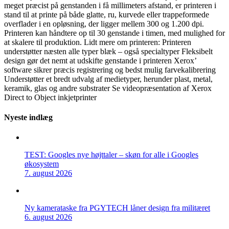
meget præcist på genstanden i få millimeters afstand, er printeren i
stand til at printe på både glatte, ru, kurvede eller trappeformede
overflader i en opløsning, der ligger mellem 300 og 1.200 dpi.
Printeren kan håndtere op til 30 genstande i timen, med mulighed for
at skalere til produktion. Lidt mere om printeren: Printeren
understøtter næsten alle typer blæk – også specialtyper Fleksibelt
design gør det nemt at udskifte genstande i printeren Xerox’
software sikrer præcis registrering og bedst mulig farvekalibrering
Understøtter et bredt udvalg af medietyper, herunder plast, metal,
keramik, glas og andre substrater Se videopræsentation af Xerox
Direct to Object inkjetprinter
Nyeste indlæg
TEST: Googles nye højttaler – skøn for alle i Googles
økosystem
7. august 2026
Ny kamerataske fra PGYTECH låner design fra militæret
6. august 2026