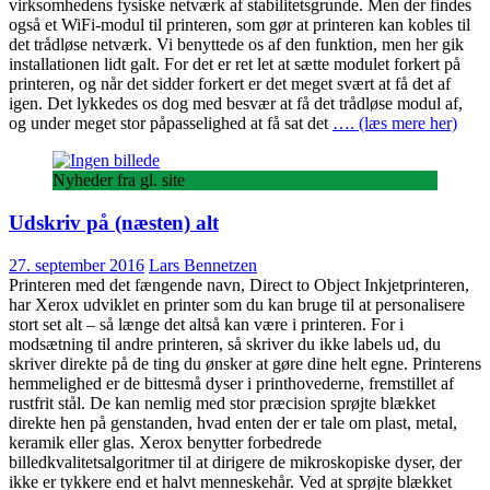
virksomhedens fysiske netværk af stabilitetsgrunde. Men der findes
også et WiFi-modul til printeren, som gør at printeren kan kobles til
det trådløse netværk. Vi benyttede os af den funktion, men her gik
installationen lidt galt. For det er ret let at sætte modulet forkert på
printeren, og når det sidder forkert er det meget svært at få det af
igen. Det lykkedes os dog med besvær at få det trådløse modul af,
og under meget stor påpasselighed at få sat det
…. (læs mere her)
Nyheder fra gl. site
Udskriv på (næsten) alt
27. september 2016
Lars Bennetzen
Printeren med det fængende navn, Direct to Object Inkjetprinteren,
har Xerox udviklet en printer som du kan bruge til at personalisere
stort set alt – så længe det altså kan være i printeren. For i
modsætning til andre printeren, så skriver du ikke labels ud, du
skriver direkte på de ting du ønsker at gøre dine helt egne. Printerens
hemmelighed er de bittesmå dyser i printhovederne, fremstillet af
rustfrit stål. De kan nemlig med stor præcision sprøjte blækket
direkte hen på genstanden, hvad enten der er tale om plast, metal,
keramik eller glas. Xerox benytter forbedrede
billedkvalitetsalgoritmer til at dirigere de mikroskopiske dyser, der
ikke er tykkere end et halvt menneskehår. Ved at sprøjte blækket