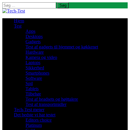
Søg
efter:
Hjem
Test
Apps
Desktops
Gadgets
Test af gadgets til hjemmet og køkkenet
Hardware
Kamera og video
Laptops
Sikkerhed
Smartphones
Software
Spil
Tablets
Tilbehør
Test af headsets og højttalere
Test af transportmidler
Tech-Test mener
Det bedste vi har testet
Editors choice
Platinum