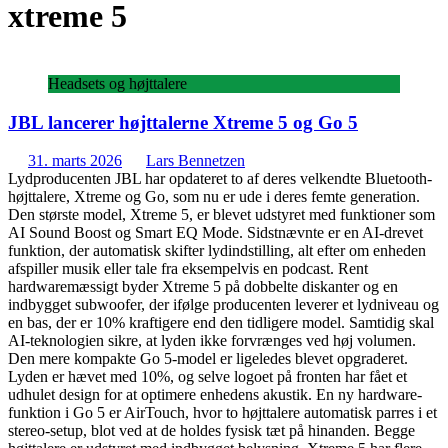
xtreme 5
Headsets og højttalere
JBL lancerer højttalerne Xtreme 5 og Go 5
31. marts 2026
Lars Bennetzen
Lydproducenten JBL har opdateret to af deres velkendte Bluetooth-
højttalere, Xtreme og Go, som nu er ude i deres femte generation.
Den største model, Xtreme 5, er blevet udstyret med funktioner som
AI Sound Boost og Smart EQ Mode. Sidstnævnte er en AI-drevet
funktion, der automatisk skifter lydindstilling, alt efter om enheden
afspiller musik eller tale fra eksempelvis en podcast. Rent
hardwaremæssigt byder Xtreme 5 på dobbelte diskanter og en
indbygget subwoofer, der ifølge producenten leverer et lydniveau og
en bas, der er 10% kraftigere end den tidligere model. Samtidig skal
AI-teknologien sikre, at lyden ikke forvrænges ved høj volumen.
Den mere kompakte Go 5-model er ligeledes blevet opgraderet.
Lyden er hævet med 10%, og selve logoet på fronten har fået et
udhulet design for at optimere enhedens akustik. En ny hardware-
funktion i Go 5 er AirTouch, hvor to højttalere automatisk parres i et
stereo-setup, blot ved at de holdes fysisk tæt på hinanden. Begge