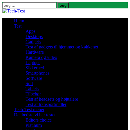
Søg
efter:
Hjem
Test
Apps
Desktops
Gadgets
Test af gadgets til hjemmet og køkkenet
Hardware
Kamera og video
Laptops
Sikkerhed
Smartphones
Software
Spil
Tablets
Tilbehør
Test af headsets og højttalere
Test af transportmidler
Tech-Test mener
Det bedste vi har testet
Editors choice
Platinum