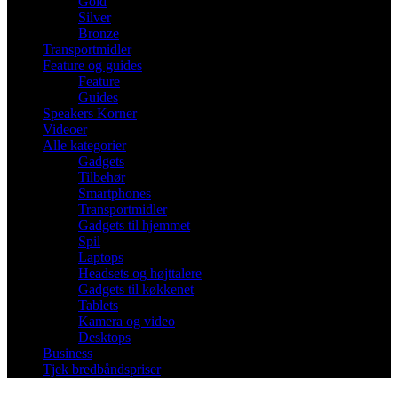
Gold
Silver
Bronze
Transportmidler
Feature og guides
Feature
Guides
Speakers Korner
Videoer
Alle kategorier
Gadgets
Tilbehør
Smartphones
Transportmidler
Gadgets til hjemmet
Spil
Laptops
Headsets og højttalere
Gadgets til køkkenet
Tablets
Kamera og video
Desktops
Business
Tjek bredbåndspriser