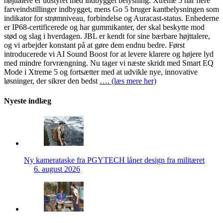
højttalere er udstyret med indbygget belysning. Xtreme 5 har flere
farveindstillinger indbygget, mens Go 5 bruger kantbelysningen som
indikator for strømniveau, forbindelse og Auracast-status. Enhederne
er IP68-certificerede og har gummikanter, der skal beskytte mod
stød og slag i hverdagen. JBL er kendt for sine bærbare højttalere,
og vi arbejder konstant på at gøre dem endnu bedre. Først
introducerede vi AI Sound Boost for at levere klarere og højere lyd
med mindre forvrængning. Nu tager vi næste skridt med Smart EQ
Mode i Xtreme 5 og fortsætter med at udvikle nye, innovative
løsninger, der sikrer den bedst
…. (læs mere her)
Nyeste indlæg
Ny kamerataske fra PGYTECH låner design fra militæret
6. august 2026