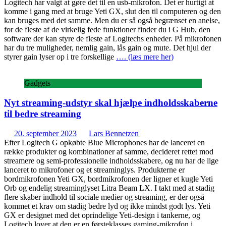
Logitech har valgt at gøre det til en usb-mikrofon. Det er hurtigt at
komme i gang med at bruge Yeti GX, slut den til computeren og den
kan bruges med det samme. Men du er så også begrænset en anelse,
for de fleste af de virkelig fede funktioner finder du i G Hub, den
software der kan styre de fleste af Logitechs enheder. På mikrofonen
har du tre muligheder, nemlig gain, lås gain og mute. Det hjul der
styrer gain lyser op i tre forskellige
…. (læs mere her)
Gadgets
Nyt streaming-udstyr skal hjælpe indholdsskaberne
til bedre streaming
20. september 2023
Lars Bennetzen
Efter Logitech G opkøbte Blue Microphones har de lanceret en
række produkter og kombinationer af samme, decideret rettet mod
streamere og semi-professionelle indholdsskabere, og nu har de lige
lanceret to mikrofoner og et streaminglys. Produkterne er
bordmikrofonen Yeti GX, bordmikrofonen der ligner et kugle Yeti
Orb og endelig streaminglyset Litra Beam LX. I takt med at stadig
flere skaber indhold til sociale medier og streaming, er der også
kommet et krav om stadig bedre lyd og ikke mindst godt lys. Yeti
GX er designet med det oprindelige Yeti-design i tankerne, og
Logitech lover at den er en førsteklasses gaming-mikrofon i