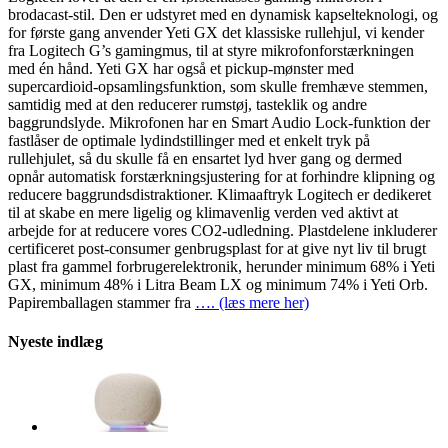
brodacast-stil. Den er udstyret med en dynamisk kapselteknologi, og
for første gang anvender Yeti GX det klassiske rullehjul, vi kender
fra Logitech G’s gamingmus, til at styre mikrofonforstærkningen
med én hånd. Yeti GX har også et pickup-mønster med
supercardioid-opsamlingsfunktion, som skulle fremhæve stemmen,
samtidig med at den reducerer rumstøj, tasteklik og andre
baggrundslyde. Mikrofonen har en Smart Audio Lock-funktion der
fastlåser de optimale lydindstillinger med et enkelt tryk på
rullehjulet, så du skulle få en ensartet lyd hver gang og dermed
opnår automatisk forstærkningsjustering for at forhindre klipning og
reducere baggrundsdistraktioner. Klimaaftryk Logitech er dedikeret
til at skabe en mere ligelig og klimavenlig verden ved aktivt at
arbejde for at reducere vores CO2-udledning. Plastdelene inkluderer
certificeret post-consumer genbrugsplast for at give nyt liv til brugt
plast fra gammel forbrugerelektronik, herunder minimum 68% i Yeti
GX, minimum 48% i Litra Beam LX og minimum 74% i Yeti Orb.
Papiremballagen stammer fra
…. (læs mere her)
Nyeste indlæg