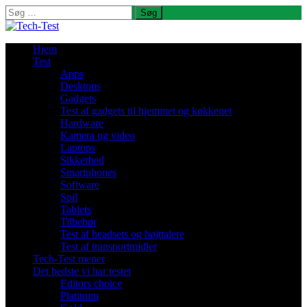
Søg
efter:
Hjem
Test
Apps
Desktops
Gadgets
Test af gadgets til hjemmet og køkkenet
Hardware
Kamera og video
Laptops
Sikkerhed
Smartphones
Software
Spil
Tablets
Tilbehør
Test af headsets og højttalere
Test af transportmidler
Tech-Test mener
Det bedste vi har testet
Editors choice
Platinum