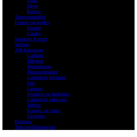
Gold
Silver
Bronze
Transportmidler
Feature og guides
Feature
Guides
Speakers Korner
Videoer
Alle kategorier
Gadgets
Tilbehør
Smartphones
Transportmidler
Gadgets til hjemmet
Spil
Laptops
Headsets og højttalere
Gadgets til køkkenet
Tablets
Kamera og video
Desktops
Business
Tjek bredbåndspriser