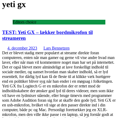
yeti gx
Editors choice
TEST: Yeti GX – lækker bordmikrofon til
streameren
4. december 2023
Lars Bennetzen
Det er blevet stadig mere populært at streame direkte foran
computeren, enten når man gamer og gerne vil vise andre hvad man
laver, eller når man vil kommentere noget man har set på internettet.
Det er også blevet mere almindeligt at lave forskelligt indhold til
sociale medier, og uanset hvordan man skaber indhold, så er lyd
essentielt, for dårlig lyd kan få de fleste til at klikke væk hurtigere
end en politiker bliver syg når han ender i en møgsag i folketingen.
Yeti GX fra Logitech G er en mikrofon der er rettet mod de
indholdsskabere der ønsker god lyd til deres videoer, men som ikke
vil have en lydmixer stående, eller bruge timevis med programmer
som Adobe Audition foran sig for at skaffe den gode lyd. Yeti GX er
en usb-mikrofon, hvilket vil sige at den passer direkte ind i din
computer, både pc og Mac. Personligt foretrækker jeg en XLR-
mkrofon, men den ville ikke passe i en laptop, så jeg forstår godt at