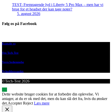
TEST: Fremragende lyd i Liberty 5 Pro Max – men har vi
brug for et headset der kan tage noter?
5. august 2026
Følg os på Facebook
Kontakt os
Om Tech-Test
Vores bedømmelse
Nyhedsbrevsarkiv
©Tech-Test 2026
Dette website bruger cookies for at forbedre din oplevelse. Vi
antager, at du er ok med det, men du kan slå det fra, hvis du ønsker
det.
Accepter
Reject
Læs mere