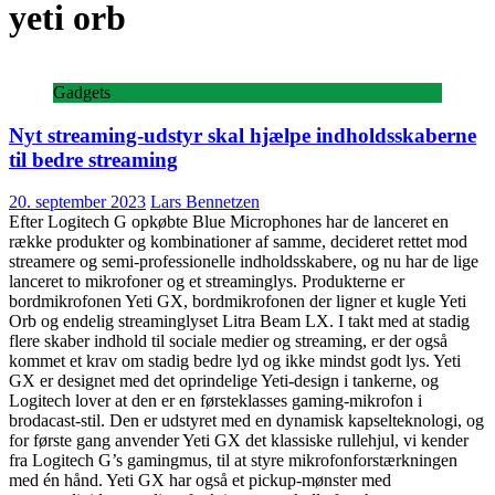
yeti orb
Gadgets
Nyt streaming-udstyr skal hjælpe indholdsskaberne
til bedre streaming
20. september 2023
Lars Bennetzen
Efter Logitech G opkøbte Blue Microphones har de lanceret en
række produkter og kombinationer af samme, decideret rettet mod
streamere og semi-professionelle indholdsskabere, og nu har de lige
lanceret to mikrofoner og et streaminglys. Produkterne er
bordmikrofonen Yeti GX, bordmikrofonen der ligner et kugle Yeti
Orb og endelig streaminglyset Litra Beam LX. I takt med at stadig
flere skaber indhold til sociale medier og streaming, er der også
kommet et krav om stadig bedre lyd og ikke mindst godt lys. Yeti
GX er designet med det oprindelige Yeti-design i tankerne, og
Logitech lover at den er en førsteklasses gaming-mikrofon i
brodacast-stil. Den er udstyret med en dynamisk kapselteknologi, og
for første gang anvender Yeti GX det klassiske rullehjul, vi kender
fra Logitech G’s gamingmus, til at styre mikrofonforstærkningen
med én hånd. Yeti GX har også et pickup-mønster med