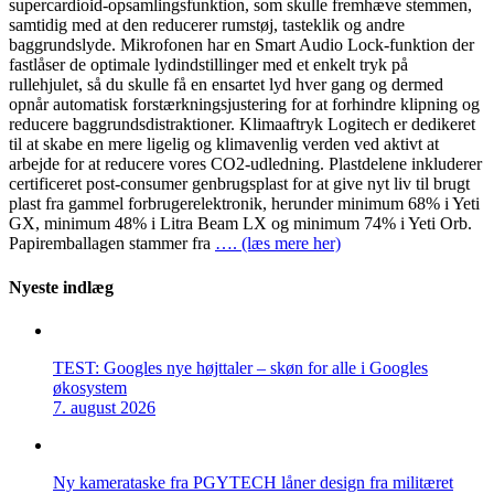
supercardioid-opsamlingsfunktion, som skulle fremhæve stemmen,
samtidig med at den reducerer rumstøj, tasteklik og andre
baggrundslyde. Mikrofonen har en Smart Audio Lock-funktion der
fastlåser de optimale lydindstillinger med et enkelt tryk på
rullehjulet, så du skulle få en ensartet lyd hver gang og dermed
opnår automatisk forstærkningsjustering for at forhindre klipning og
reducere baggrundsdistraktioner. Klimaaftryk Logitech er dedikeret
til at skabe en mere ligelig og klimavenlig verden ved aktivt at
arbejde for at reducere vores CO2-udledning. Plastdelene inkluderer
certificeret post-consumer genbrugsplast for at give nyt liv til brugt
plast fra gammel forbrugerelektronik, herunder minimum 68% i Yeti
GX, minimum 48% i Litra Beam LX og minimum 74% i Yeti Orb.
Papiremballagen stammer fra
…. (læs mere her)
Nyeste indlæg
TEST: Googles nye højttaler – skøn for alle i Googles
økosystem
7. august 2026
Ny kamerataske fra PGYTECH låner design fra militæret