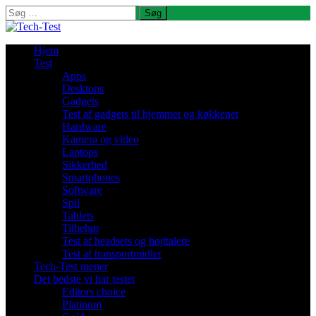
Søg
efter:
Hjem
Test
Apps
Desktops
Gadgets
Test af gadgets til hjemmet og køkkenet
Hardware
Kamera og video
Laptops
Sikkerhed
Smartphones
Software
Spil
Tablets
Tilbehør
Test af headsets og højttalere
Test af transportmidler
Tech-Test mener
Det bedste vi har testet
Editors choice
Platinum