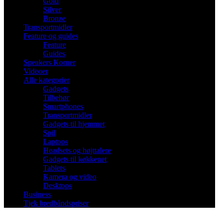
Gold
Silver
Bronze
Transportmidler
Feature og guides
Feature
Guides
Speakers Korner
Videoer
Alle kategorier
Gadgets
Tilbehør
Smartphones
Transportmidler
Gadgets til hjemmet
Spil
Laptops
Headsets og højttalere
Gadgets til køkkenet
Tablets
Kamera og video
Desktops
Business
Tjek bredbåndspriser