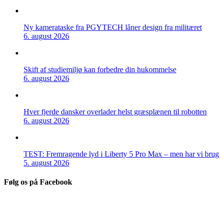
Ny kamerataske fra PGYTECH låner design fra militæret
6. august 2026
Skift af studiemiljø kan forbedre din hukommelse
6. august 2026
Hver fjerde dansker overlader helst græsplænen til robotten
6. august 2026
TEST: Fremragende lyd i Liberty 5 Pro Max – men har vi brug f
5. august 2026
Følg os på Facebook