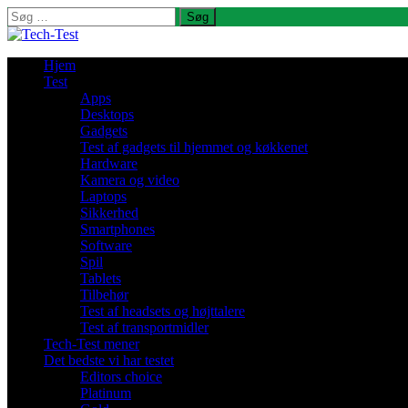
Søg
efter:
Hjem
Test
Apps
Desktops
Gadgets
Test af gadgets til hjemmet og køkkenet
Hardware
Kamera og video
Laptops
Sikkerhed
Smartphones
Software
Spil
Tablets
Tilbehør
Test af headsets og højttalere
Test af transportmidler
Tech-Test mener
Det bedste vi har testet
Editors choice
Platinum