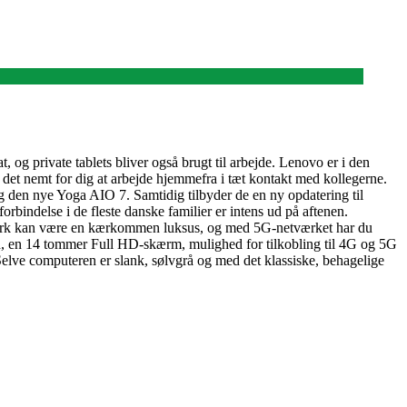
 og private tablets bliver også brugt til arbejde. Lenovo er i den
det nemt for dig at arbejde hjemmefra i tæt kontakt med kollegerne.
g den nye Yoga AIO 7. Samtidig tilbyder de en ny opdatering til
ndelse i de fleste danske familier er intens ud på aftenen.
netværk kan være en kærkommen luksus, og med 5G-netværket har du
id, en 14 tommer Full HD-skærm, mulighed for tilkobling til 4G og 5G
e computeren er slank, sølvgrå og med det klassiske, behagelige