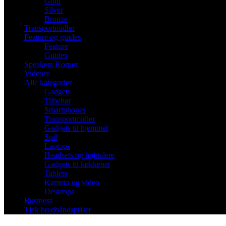
Gold
Silver
Bronze
Transportmidler
Feature og guides
Feature
Guides
Speakers Korner
Videoer
Alle kategorier
Gadgets
Tilbehør
Smartphones
Transportmidler
Gadgets til hjemmet
Spil
Laptops
Headsets og højttalere
Gadgets til køkkenet
Tablets
Kamera og video
Desktops
Business
Tjek bredbåndspriser