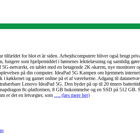
ilfældet for blot et år siden. Arbejdscomputere bliver også brugt privat,
lm, fungere som hjælpemiddel i børnenes lektielæsning og samtidig gøre 
 af 5G-netværkt, en tablet med en betagende 2K-skærm, nye monitorer o
levelsen på din computer. IdeaPad 5G Kampen om hjemmets internetforbi
 musik i køkkenet og gamet online på et af værelserne. Adgang til data
ltrabærbare Lenovo IdeaPad 5G. Den byder på op til 20 timers batterit
Snapdragon 8c-platformen, 8 GB hukommelse og en SSD på 512 GB. Selv
mm er det en letvægter, som
…. (læs mere her)
em