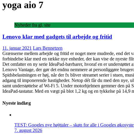
yoga aio 7
Nyheder fra gl. site
Lenovo klar med gadgets til arbejde og fritid
11. januar 2021
Lars Bennetzen
Grænserne mellem arbejde og fritid er noget mere mudrede, end det var t
forbindelse klar med en række nye enheder, der kan vise de nyeste fi
Det omfatter en ny serie IdeaPad-bærbarer, hvoraf en er understøttet
Lenovo Vantage, der gør det endnu nemmere at personliggøre brugerop
Spidsbelastningen er høj, når der fx bliver streamet serier i stuen,
adgang til imponerende hastigheder. Netop dét får du med den nye, u
samt understøttelse af Wi-Fi 5. Under motorhjelmen gemmer den på 
IdeaPad-tastatur. Med en vægt på blot 1,2 kg og en tykkelse på 14,9 
Nyeste indlæg
TEST: Googles nye højttaler – skøn for alle i Googles økosyst
7. august 2026