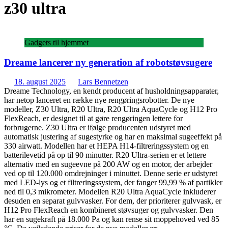
z30 ultra
Gadgets til hjemmet
Dreame lancerer ny generation af robotstøvsugere
18. august 2025
Lars Bennetzen
Dreame Technology, en kendt producent af husholdningsapparater,
har netop lanceret en række nye rengøringsrobotter. De nye
modeller, Z30 Ultra, R20 Ultra, R20 Ultra AquaCycle og H12 Pro
FlexReach, er designet til at gøre rengøringen lettere for
forbrugerne. Z30 Ultra er ifølge producenten udstyret med
automatisk justering af sugestyrke og har en maksimal sugeeffekt på
330 airwatt. Modellen har et HEPA H14-filtreringssystem og en
batterilevetid på op til 90 minutter. R20 Ultra-serien er et lettere
alternativ med en sugeevne på 200 AW og en motor, der arbejder
ved op til 120.000 omdrejninger i minuttet. Denne serie er udstyret
med LED-lys og et filtreringssystem, der fanger 99,99 % af partikler
ned til 0,3 mikrometer. Modellen R20 Ultra AquaCycle inkluderer
desuden en separat gulvvasker. For dem, der prioriterer gulvvask, er
H12 Pro FlexReach en kombineret støvsuger og gulvvasker. Den
har en sugekraft på 18.000 Pa og kan rense sit moppehoved ved 85