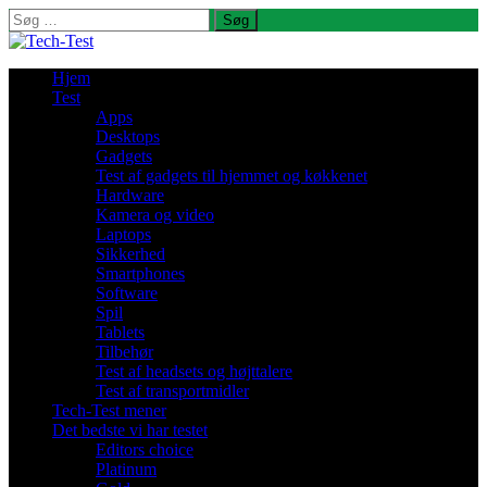
Søg
efter:
Hjem
Test
Apps
Desktops
Gadgets
Test af gadgets til hjemmet og køkkenet
Hardware
Kamera og video
Laptops
Sikkerhed
Smartphones
Software
Spil
Tablets
Tilbehør
Test af headsets og højttalere
Test af transportmidler
Tech-Test mener
Det bedste vi har testet
Editors choice
Platinum