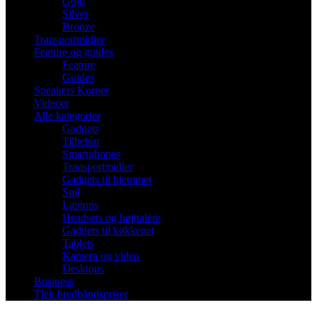
Gold
Silver
Bronze
Transportmidler
Feature og guides
Feature
Guides
Speakers Korner
Videoer
Alle kategorier
Gadgets
Tilbehør
Smartphones
Transportmidler
Gadgets til hjemmet
Spil
Laptops
Headsets og højttalere
Gadgets til køkkenet
Tablets
Kamera og video
Desktops
Business
Tjek bredbåndspriser