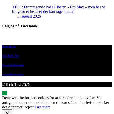
TEST: Fremragende lyd i Liberty 5 Pro Max – men har vi
brug for et headset der kan tage noter?
5. august 2026
Følg os på Facebook
Kontakt os
Om Tech-Test
Vores bedømmelse
Nyhedsbrevsarkiv
©Tech-Test 2026
Dette website bruger cookies for at forbedre din oplevelse. Vi
antager, at du er ok med det, men du kan slå det fra, hvis du ønsker
det.
Accepter
Reject
Læs mere