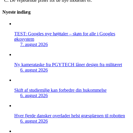
°C. De vejledende priser for de nye modeller er:
Nyeste indlæg
TEST: Googles nye højttaler – skøn for alle i Googles
økosystem
7. august 2026
Ny kamerataske fra PGYTECH låner design fra militæret
6. august 2026
Skift af studiemiljø kan forbedre din hukommelse
6. august 2026
Hver fjerde dansker overlader helst græsplænen til robotten
6. august 2026