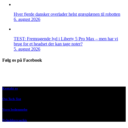
Hver fjerde dansker overlader helst græsplænen til robotten
6. august 2026
TEST: Fremragende lyd i Liberty 5 Pro Max – men har vi
brug for et headset der kan tage noter?
5. august 2026
Følg os på Facebook
Kontakt os
Om Tech-Test
Vores bedømmelse
Nyhedsbrevsarkiv