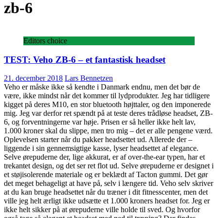
zb-6
Editors choice
TEST: Veho ZB-6 – et fantastisk headset
21. december 2018
Lars Bennetzen
Veho er måske ikke så kendte i Danmark endnu, men det bør de
være, ikke mindst når det kommer til lydprodukter. Jeg har tidligere
kigget på deres M10, en stor bluetooth højttaler, og den imponerede
mig. Jeg var derfor ret spændt på at teste deres trådløse headset, ZB-
6, og forventningerne var høje. Prisen er så heller ikke helt lav,
1.000 kroner skal du slippe, men tro mig – det er alle pengene værd.
Oplevelsen starter når du pakker headsettet ud. Allerede der –
liggende i sin gennemsigtige kasse, lyser headsettet af elegance.
Selve ørepuderne der, lige akkurat, er af over-the-ear typen, har et
trekantet design, og det ser ret flot ud. Selve ørepuderne er designet i
et støjisolerende materiale og er beklædt af Tacton gummi. Det gør
det meget behageligt at have på, selv i længere tid. Veho selv skriver
at du kan bruge headsettet når du træner i dit fitnesscenter, men det
ville jeg helt ærligt ikke udsætte et 1.000 kroners headset for. Jeg er
ikke helt sikker på at ørepuderne ville holde til sved. Og hvorfor