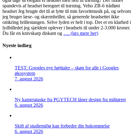
også tage så elegant et headset med ned til træning? Der findes
spandevis af headset beregnet til træning. Veho ZB-6 trådløst
headset Jeg brugte det til at lytte til min favoritmusik på, og selvom
jeg bruger læse- og skærmbriller, så generede headsettet ikke
omkring brillestangen. Selve lyden er helt i top. Der er en klarhed i
lydbilledet jeg sjældent oplever i headsets til under 2-3.000 kroner.
Du får en knivskarp diskant og
…. (læs mere her)
Nyeste indlæg
TEST: Googles nye højttaler – skøn for alle i Googles
økosystem
7. august 2026
Ny kamerataske fra PGYTECH låner design fra militæret
6. august 2026
Skift af studiemiljø kan forbedre din hukommelse
6. august 2026