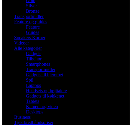
Gold
Silver
Bronze
Transportmidler
Feature og guides
Feature
Guides
Speakers Korner
Videoer
Alle kategorier
Gadgets
Tilbehør
Smartphones
Transportmidler
Gadgets til hjemmet
Spil
Laptops
Headsets og højttalere
Gadgets til køkkenet
Tablets
Kamera og video
Desktops
Business
Tjek bredbåndspriser