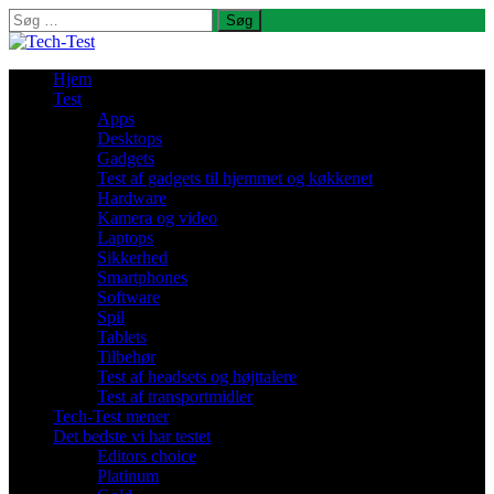
Søg
efter:
Hjem
Test
Apps
Desktops
Gadgets
Test af gadgets til hjemmet og køkkenet
Hardware
Kamera og video
Laptops
Sikkerhed
Smartphones
Software
Spil
Tablets
Tilbehør
Test af headsets og højttalere
Test af transportmidler
Tech-Test mener
Det bedste vi har testet
Editors choice
Platinum