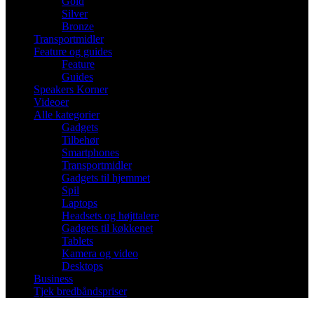
Gold
Silver
Bronze
Transportmidler
Feature og guides
Feature
Guides
Speakers Korner
Videoer
Alle kategorier
Gadgets
Tilbehør
Smartphones
Transportmidler
Gadgets til hjemmet
Spil
Laptops
Headsets og højttalere
Gadgets til køkkenet
Tablets
Kamera og video
Desktops
Business
Tjek bredbåndspriser