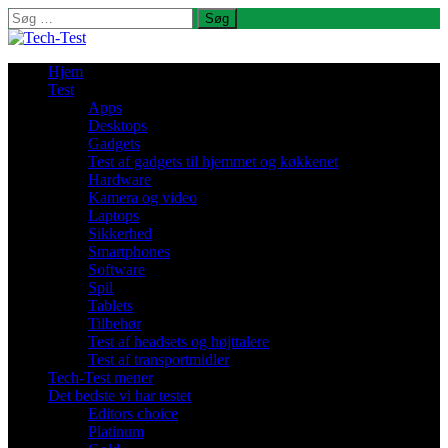
Søg
efter:
Hjem
Test
Apps
Desktops
Gadgets
Test af gadgets til hjemmet og køkkenet
Hardware
Kamera og video
Laptops
Sikkerhed
Smartphones
Software
Spil
Tablets
Tilbehør
Test af headsets og højttalere
Test af transportmidler
Tech-Test mener
Det bedste vi har testet
Editors choice
Platinum