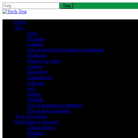
Søg
efter:
Hjem
Test
Apps
Desktops
Gadgets
Test af gadgets til hjemmet og køkkenet
Hardware
Kamera og video
Laptops
Sikkerhed
Smartphones
Software
Spil
Tablets
Tilbehør
Test af headsets og højttalere
Test af transportmidler
Tech-Test mener
Det bedste vi har testet
Editors choice
Platinum