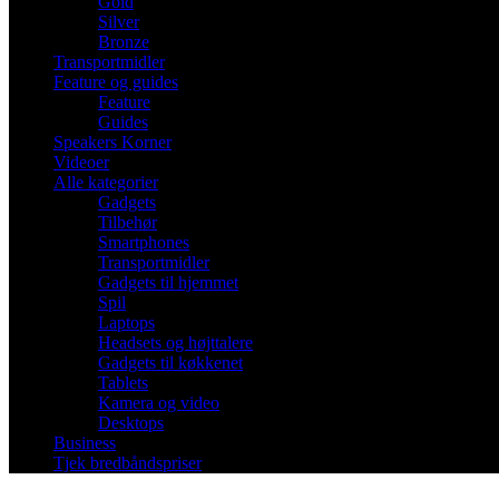
Gold
Silver
Bronze
Transportmidler
Feature og guides
Feature
Guides
Speakers Korner
Videoer
Alle kategorier
Gadgets
Tilbehør
Smartphones
Transportmidler
Gadgets til hjemmet
Spil
Laptops
Headsets og højttalere
Gadgets til køkkenet
Tablets
Kamera og video
Desktops
Business
Tjek bredbåndspriser