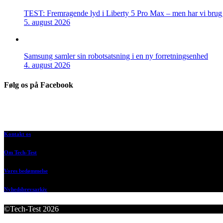
TEST: Fremragende lyd i Liberty 5 Pro Max – men har vi brug f
5. august 2026
Samsung samler sin robotsatsning i en ny forretningsenhed
4. august 2026
Følg os på Facebook
Kontakt os
Om Tech-Test
Vores bedømmelse
Nyhedsbrevsarkiv
©Tech-Test 2026