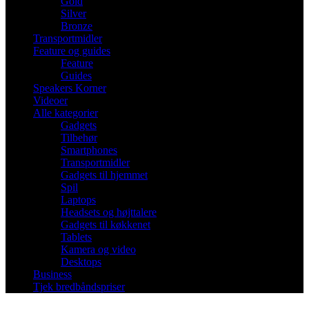
Gold
Silver
Bronze
Transportmidler
Feature og guides
Feature
Guides
Speakers Korner
Videoer
Alle kategorier
Gadgets
Tilbehør
Smartphones
Transportmidler
Gadgets til hjemmet
Spil
Laptops
Headsets og højttalere
Gadgets til køkkenet
Tablets
Kamera og video
Desktops
Business
Tjek bredbåndspriser