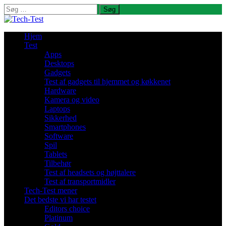
Søg
efter:
Hjem
Test
Apps
Desktops
Gadgets
Test af gadgets til hjemmet og køkkenet
Hardware
Kamera og video
Laptops
Sikkerhed
Smartphones
Software
Spil
Tablets
Tilbehør
Test af headsets og højttalere
Test af transportmidler
Tech-Test mener
Det bedste vi har testet
Editors choice
Platinum