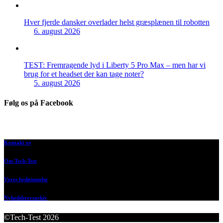
Hver fjerde dansker overlader helst græsplænen til robotten
6. august 2026
TEST: Fremragende lyd i Liberty 5 Pro Max – men har vi
brug for et headset der kan tage noter?
5. august 2026
Følg os på Facebook
Kontakt os
Om Tech-Test
Vores bedømmelse
Nyhedsbrevsarkiv
©Tech-Test 2026