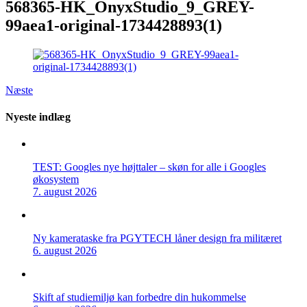
568365-HK_OnyxStudio_9_GREY-
99aea1-original-1734428893(1)
Næste
Nyeste indlæg
TEST: Googles nye højttaler – skøn for alle i Googles
økosystem
7. august 2026
Ny kamerataske fra PGYTECH låner design fra militæret
6. august 2026
Skift af studiemiljø kan forbedre din hukommelse