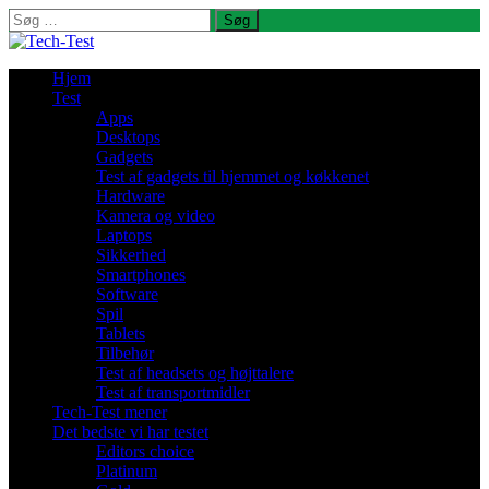
Søg
efter:
Hjem
Test
Apps
Desktops
Gadgets
Test af gadgets til hjemmet og køkkenet
Hardware
Kamera og video
Laptops
Sikkerhed
Smartphones
Software
Spil
Tablets
Tilbehør
Test af headsets og højttalere
Test af transportmidler
Tech-Test mener
Det bedste vi har testet
Editors choice
Platinum