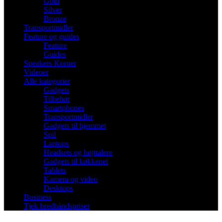
Gold
Silver
Bronze
Transportmidler
Feature og guides
Feature
Guides
Speakers Korner
Videoer
Alle kategorier
Gadgets
Tilbehør
Smartphones
Transportmidler
Gadgets til hjemmet
Spil
Laptops
Headsets og højttalere
Gadgets til køkkenet
Tablets
Kamera og video
Desktops
Business
Tjek bredbåndspriser