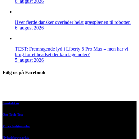
6. august 2026
Hver fjerde dansker overlader helst græsplænen til robotten
6. august 2026
TEST: Fremragende lyd i Liberty 5 Pro Max – men har vi
brug for et headset der kan tage noter?
5. august 2026
Følg os på Facebook
Kontakt os
Om Tech-Test
Vores bedømmelse
Nyhedsbrevsarkiv