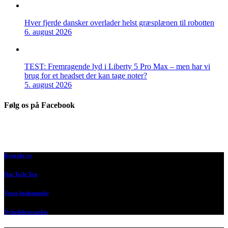
Hver fjerde dansker overlader helst græsplænen til robotten
6. august 2026
TEST: Fremragende lyd i Liberty 5 Pro Max – men har vi
brug for et headset der kan tage noter?
5. august 2026
Følg os på Facebook
Kontakt os
Om Tech-Test
Vores bedømmelse
Nyhedsbrevsarkiv