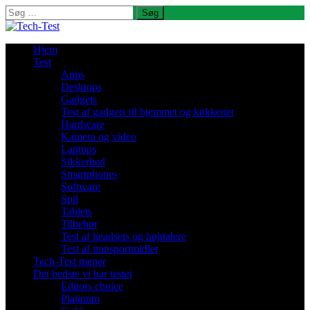
Søg
efter:
Hjem
Test
Apps
Desktops
Gadgets
Test af gadgets til hjemmet og køkkenet
Hardware
Kamera og video
Laptops
Sikkerhed
Smartphones
Software
Spil
Tablets
Tilbehør
Test af headsets og højttalere
Test af transportmidler
Tech-Test mener
Det bedste vi har testet
Editors choice
Platinum