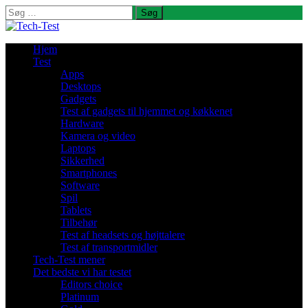
Søg
efter:
Hjem
Test
Apps
Desktops
Gadgets
Test af gadgets til hjemmet og køkkenet
Hardware
Kamera og video
Laptops
Sikkerhed
Smartphones
Software
Spil
Tablets
Tilbehør
Test af headsets og højttalere
Test af transportmidler
Tech-Test mener
Det bedste vi har testet
Editors choice
Platinum