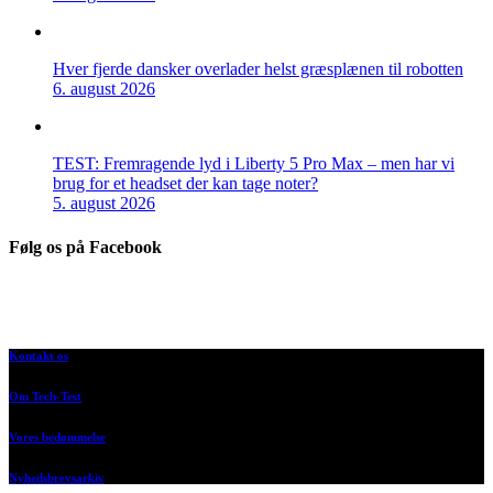
Hver fjerde dansker overlader helst græsplænen til robotten
6. august 2026
TEST: Fremragende lyd i Liberty 5 Pro Max – men har vi
brug for et headset der kan tage noter?
5. august 2026
Følg os på Facebook
Kontakt os
Om Tech-Test
Vores bedømmelse
Nyhedsbrevsarkiv