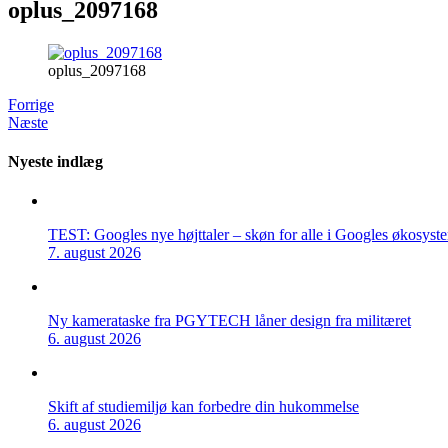
oplus_2097168
oplus_2097168
Forrige
Næste
Nyeste indlæg
TEST: Googles nye højttaler – skøn for alle i Googles økosyst
7. august 2026
Ny kamerataske fra PGYTECH låner design fra militæret
6. august 2026
Skift af studiemiljø kan forbedre din hukommelse
6. august 2026