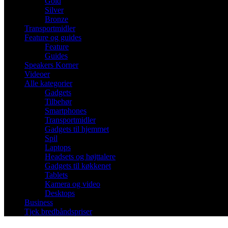
Gold
Silver
Bronze
Transportmidler
Feature og guides
Feature
Guides
Speakers Korner
Videoer
Alle kategorier
Gadgets
Tilbehør
Smartphones
Transportmidler
Gadgets til hjemmet
Spil
Laptops
Headsets og højttalere
Gadgets til køkkenet
Tablets
Kamera og video
Desktops
Business
Tjek bredbåndspriser