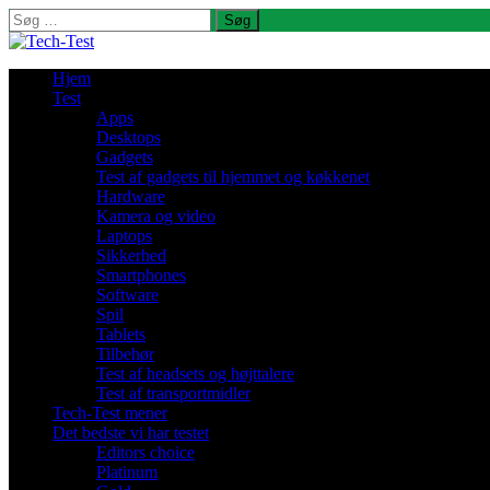
Søg
efter:
Hjem
Test
Apps
Desktops
Gadgets
Test af gadgets til hjemmet og køkkenet
Hardware
Kamera og video
Laptops
Sikkerhed
Smartphones
Software
Spil
Tablets
Tilbehør
Test af headsets og højttalere
Test af transportmidler
Tech-Test mener
Det bedste vi har testet
Editors choice
Platinum