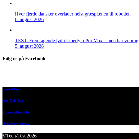
Hver fjerde dansker overlader helst græsplænen til robotten
6. august 2026
TEST: Fremragende lyd i Liberty 5 Pro Max – men har vi brug f
5. august 2026
Følg os på Facebook
Kontakt os
Om Tech-Test
Vores bedømmelse
Nyhedsbrevsarkiv
©Tech-Test 2026