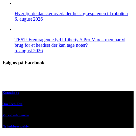
Hver fjerde dansker overlader helst græsplænen til robotten
6. august 2026
TEST: Fremragende lyd i Liberty 5 Pro Max – men har vi
brug for et headset der kan tage noter?
5. august 2026
Følg os på Facebook
Kontakt os
Om Tech-Test
Vores bedømmelse
Nyhedsbrevsarkiv