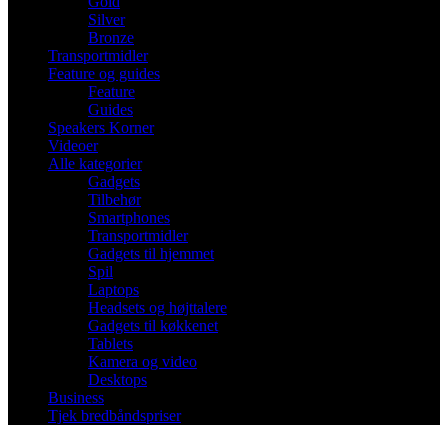
Gold
Silver
Bronze
Transportmidler
Feature og guides
Feature
Guides
Speakers Korner
Videoer
Alle kategorier
Gadgets
Tilbehør
Smartphones
Transportmidler
Gadgets til hjemmet
Spil
Laptops
Headsets og højttalere
Gadgets til køkkenet
Tablets
Kamera og video
Desktops
Business
Tjek bredbåndspriser