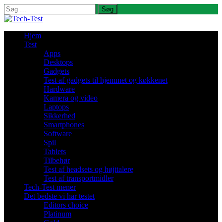
Søg
efter:
Hjem
Test
Apps
Desktops
Gadgets
Test af gadgets til hjemmet og køkkenet
Hardware
Kamera og video
Laptops
Sikkerhed
Smartphones
Software
Spil
Tablets
Tilbehør
Test af headsets og højttalere
Test af transportmidler
Tech-Test mener
Det bedste vi har testet
Editors choice
Platinum