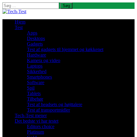
Søg
efter:
Hjem
Test
Apps
Desktops
Gadgets
Test af gadgets til hjemmet og køkkenet
Hardware
Kamera og video
Laptops
Sikkerhed
Smartphones
Software
Spil
Tablets
Tilbehør
Test af headsets og højttalere
Test af transportmidler
Tech-Test mener
Det bedste vi har testet
Editors choice
Platinum