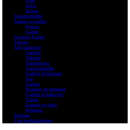
Gold
Silver
Bronze
Transportmidler
Feature og guides
Feature
Guides
Speakers Korner
Videoer
Alle kategorier
Gadgets
Tilbehør
Smartphones
Transportmidler
Gadgets til hjemmet
Spil
Laptops
Headsets og højttalere
Gadgets til køkkenet
Tablets
Kamera og video
Desktops
Business
Tjek bredbåndspriser