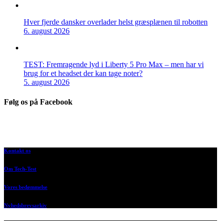
Hver fjerde dansker overlader helst græsplænen til robotten
6. august 2026
TEST: Fremragende lyd i Liberty 5 Pro Max – men har vi
brug for et headset der kan tage noter?
5. august 2026
Følg os på Facebook
Kontakt os
Om Tech-Test
Vores bedømmelse
Nyhedsbrevsarkiv