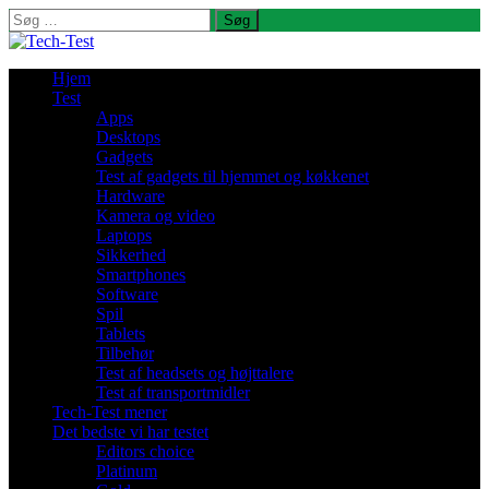
Søg
efter:
Hjem
Test
Apps
Desktops
Gadgets
Test af gadgets til hjemmet og køkkenet
Hardware
Kamera og video
Laptops
Sikkerhed
Smartphones
Software
Spil
Tablets
Tilbehør
Test af headsets og højttalere
Test af transportmidler
Tech-Test mener
Det bedste vi har testet
Editors choice
Platinum