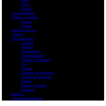
Gold
Silver
Bronze
Transportmidler
Feature og guides
Feature
Guides
Speakers Korner
Videoer
Alle kategorier
Gadgets
Tilbehør
Smartphones
Transportmidler
Gadgets til hjemmet
Spil
Laptops
Headsets og højttalere
Gadgets til køkkenet
Tablets
Kamera og video
Desktops
Business
Tjek bredbåndspriser