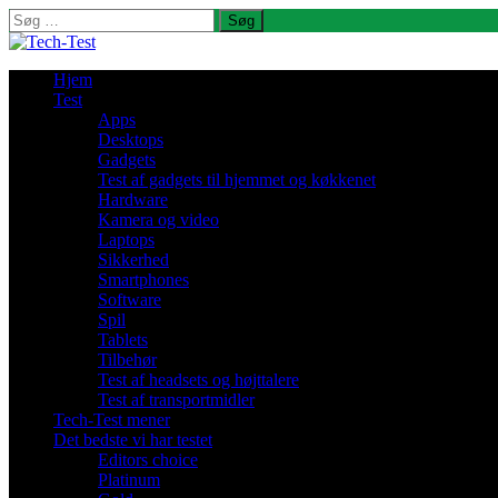
Søg
efter:
Hjem
Test
Apps
Desktops
Gadgets
Test af gadgets til hjemmet og køkkenet
Hardware
Kamera og video
Laptops
Sikkerhed
Smartphones
Software
Spil
Tablets
Tilbehør
Test af headsets og højttalere
Test af transportmidler
Tech-Test mener
Det bedste vi har testet
Editors choice
Platinum