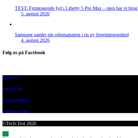
TEST: Fremragende lyd i Liberty 5 Pro Max – men har vi brug f
5. august 2026
Samsung samler sin robotsatsning i en ny forretningsenhed
4. august 2026
Følg os på Facebook
Kontakt os
Om Tech-Test
Vores bedømmelse
Nyhedsbrevsarkiv
©Tech-Test 2026