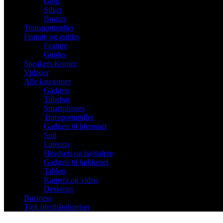
Gold
Silver
Bronze
Transportmidler
Feature og guides
Feature
Guides
Speakers Korner
Videoer
Alle kategorier
Gadgets
Tilbehør
Smartphones
Transportmidler
Gadgets til hjemmet
Spil
Laptops
Headsets og højttalere
Gadgets til køkkenet
Tablets
Kamera og video
Desktops
Business
Tjek bredbåndspriser