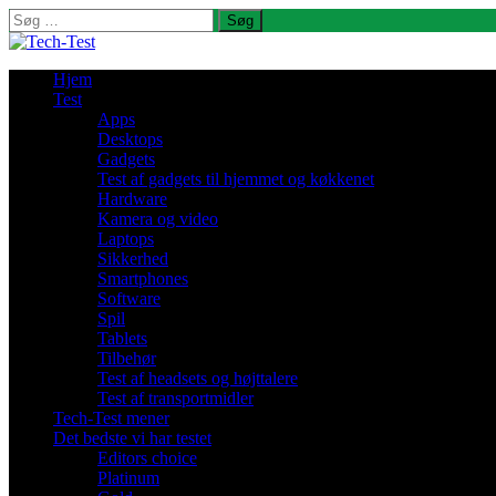
Søg
efter:
Hjem
Test
Apps
Desktops
Gadgets
Test af gadgets til hjemmet og køkkenet
Hardware
Kamera og video
Laptops
Sikkerhed
Smartphones
Software
Spil
Tablets
Tilbehør
Test af headsets og højttalere
Test af transportmidler
Tech-Test mener
Det bedste vi har testet
Editors choice
Platinum