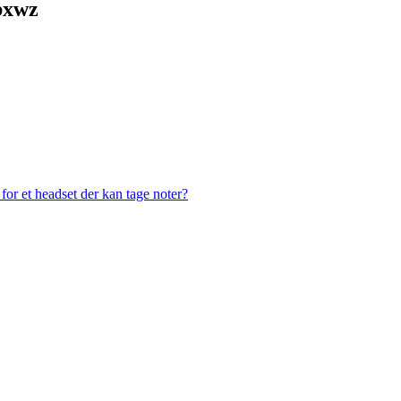
bxwz
or et headset der kan tage noter?