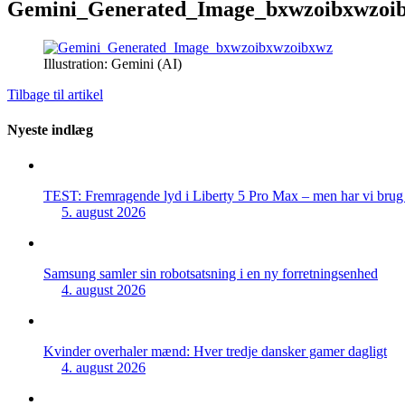
Gemini_Generated_Image_bxwzoibxwzoi
Illustration: Gemini (AI)
Tilbage til artikel
Nyeste indlæg
TEST: Fremragende lyd i Liberty 5 Pro Max – men har vi brug f
5. august 2026
Samsung samler sin robotsatsning i en ny forretningsenhed
4. august 2026
Kvinder overhaler mænd: Hver tredje dansker gamer dagligt
4. august 2026