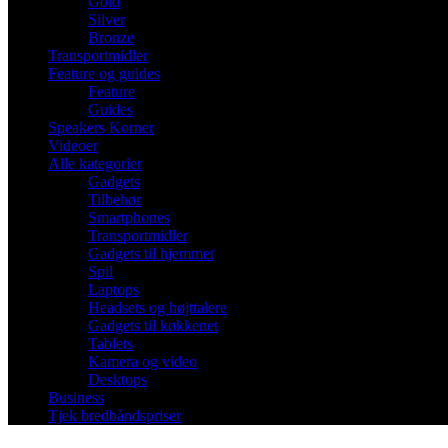
Gold
Silver
Bronze
Transportmidler
Feature og guides
Feature
Guides
Speakers Korner
Videoer
Alle kategorier
Gadgets
Tilbehør
Smartphones
Transportmidler
Gadgets til hjemmet
Spil
Laptops
Headsets og højttalere
Gadgets til køkkenet
Tablets
Kamera og video
Desktops
Business
Tjek bredbåndspriser