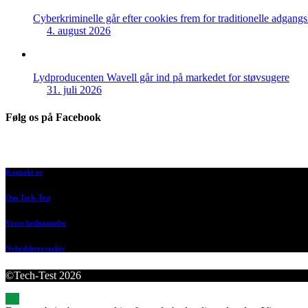
Cyberkriminelle går efter cookies frem for traditionelle adgang
4. august 2026
Lydproducenten Wavell går ind på markedet for støvsugere
31. juli 2026
Følg os på Facebook
Kontakt os
Om Tech-Test
Vores bedømmelse
Nyhedsbrevsarkiv
©Tech-Test 2026