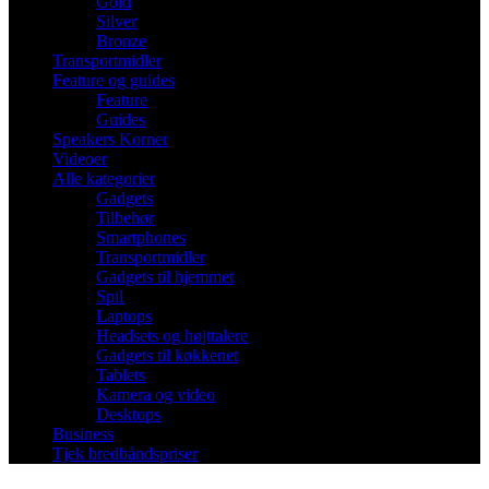
Gold
Silver
Bronze
Transportmidler
Feature og guides
Feature
Guides
Speakers Korner
Videoer
Alle kategorier
Gadgets
Tilbehør
Smartphones
Transportmidler
Gadgets til hjemmet
Spil
Laptops
Headsets og højttalere
Gadgets til køkkenet
Tablets
Kamera og video
Desktops
Business
Tjek bredbåndspriser