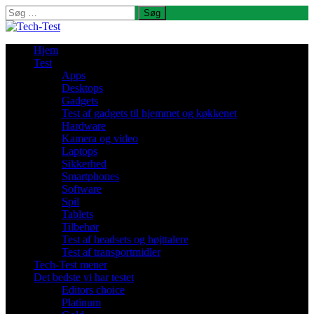
Søg
efter:
Hjem
Test
Apps
Desktops
Gadgets
Test af gadgets til hjemmet og køkkenet
Hardware
Kamera og video
Laptops
Sikkerhed
Smartphones
Software
Spil
Tablets
Tilbehør
Test af headsets og højttalere
Test af transportmidler
Tech-Test mener
Det bedste vi har testet
Editors choice
Platinum