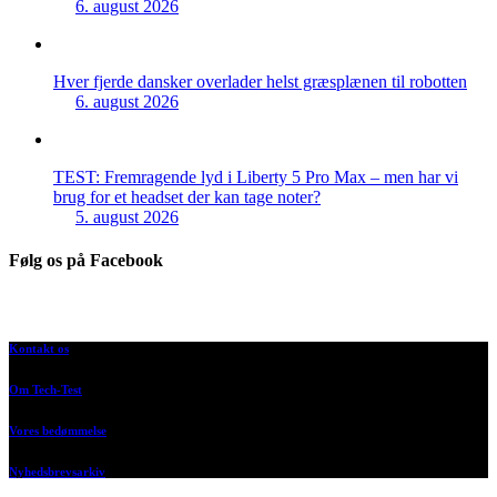
6. august 2026
Hver fjerde dansker overlader helst græsplænen til robotten
6. august 2026
TEST: Fremragende lyd i Liberty 5 Pro Max – men har vi
brug for et headset der kan tage noter?
5. august 2026
Følg os på Facebook
Kontakt os
Om Tech-Test
Vores bedømmelse
Nyhedsbrevsarkiv