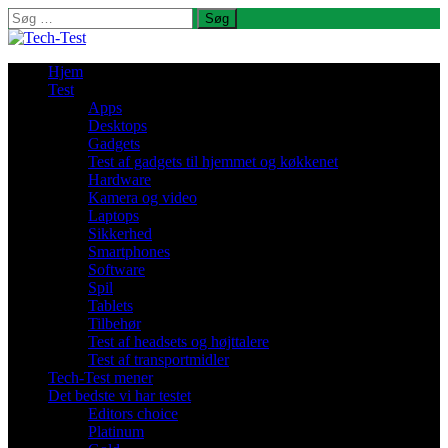
Søg
efter:
Hjem
Test
Apps
Desktops
Gadgets
Test af gadgets til hjemmet og køkkenet
Hardware
Kamera og video
Laptops
Sikkerhed
Smartphones
Software
Spil
Tablets
Tilbehør
Test af headsets og højttalere
Test af transportmidler
Tech-Test mener
Det bedste vi har testet
Editors choice
Platinum