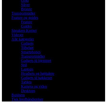
Gold
Silver
Bronze
Transportmidler
Feature og guides
Feature
Guides
Speakers Korner
Videoer
Alle kategorier
Gadgets
Tilbehør
Smartphones
Transportmidler
Gadgets til hjemmet
Spil
Laptops
Headsets og højttalere
Gadgets til køkkenet
Tablets
Kamera og video
Desktops
Business
Tjek bredbåndspriser