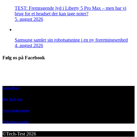
TEST: Fremragende lyd i Liberty 5 Pro Max – men har vi
brug for et headset der kan tage noter?
5. august 2026
Samsung samler sin robotsatsning i en ny forretningsenhed
4. august 2026
Følg os på Facebook
Kontakt os
Om Tech-Test
Vores bedømmelse
Nyhedsbrevsarkiv
©Tech-Test 2026