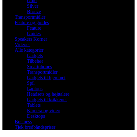
Gold
Silver
Bronze
Transportmidler
Feature og guides
Feature
Guides
Speakers Korner
Videoer
Alle kategorier
Gadgets
Tilbehør
Smartphones
Transportmidler
Gadgets til hjemmet
Spil
Laptops
Headsets og højttalere
Gadgets til køkkenet
Tablets
Kamera og video
Desktops
Business
Tjek bredbåndspriser