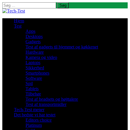
Søg
efter:
Hjem
Test
Apps
Desktops
Gadgets
Test af gadgets til hjemmet og køkkenet
Hardware
Kamera og video
Laptops
Sikkerhed
Smartphones
Software
Spil
Tablets
Tilbehør
Test af headsets og højttalere
Test af transportmidler
Tech-Test mener
Det bedste vi har testet
Editors choice
Platinum