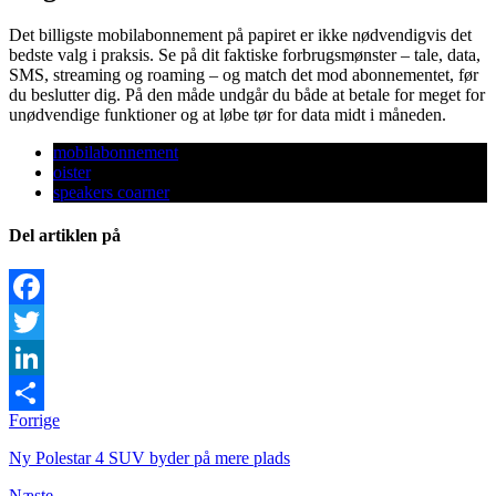
Det billigste mobilabonnement på papiret er ikke nødvendigvis det
bedste valg i praksis. Se på dit faktiske forbrugsmønster – tale, data,
SMS, streaming og roaming – og match det mod abonnementet, før
du beslutter dig. På den måde undgår du både at betale for meget for
unødvendige funktioner og at løbe tør for data midt i måneden.
mobilabonnement
oister
speakers coarner
Del artiklen på
Facebook
Twitter
LinkedIn
Forrige
Share
Ny Polestar 4 SUV byder på mere plads
Næste