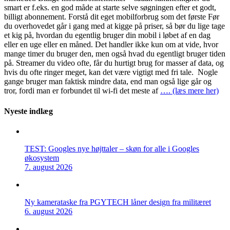
smart er f.eks. en god måde at starte selve søgningen efter et godt,
billigt abonnement. Forstå dit eget mobilforbrug som det første Før
du overhovedet går i gang med at kigge på priser, så bør du lige tage
et kig på, hvordan du egentlig bruger din mobil i løbet af en dag
eller en uge eller en måned. Det handler ikke kun om at vide, hvor
mange timer du bruger den, men også hvad du egentligt bruger tiden
på. Streamer du video ofte, får du hurtigt brug for masser af data, og
hvis du ofte ringer meget, kan det være vigtigt med fri tale. Nogle
gange bruger man faktisk mindre data, end man også lige går og
tror, fordi man er forbundet til wi-fi det meste af
…. (læs mere her)
Nyeste indlæg
TEST: Googles nye højttaler – skøn for alle i Googles
økosystem
7. august 2026
Ny kamerataske fra PGYTECH låner design fra militæret
6. august 2026