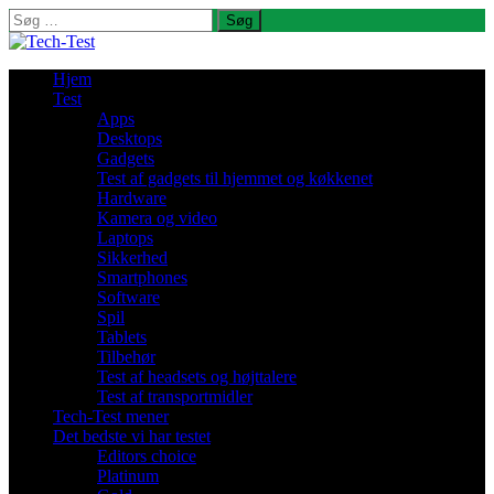
Søg
efter:
Hjem
Test
Apps
Desktops
Gadgets
Test af gadgets til hjemmet og køkkenet
Hardware
Kamera og video
Laptops
Sikkerhed
Smartphones
Software
Spil
Tablets
Tilbehør
Test af headsets og højttalere
Test af transportmidler
Tech-Test mener
Det bedste vi har testet
Editors choice
Platinum