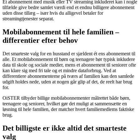
Et abonnement med musik eller TV streaming inkluderet kan i nogle
tilfælde give bedre samlet værdi end et endnu billigere abonnement
uden disse tillæg – især hvis du alligevel betaler for
streamingtjenester separat.
Mobilabonnement til hele familien –
differentier efter behov
Det smarteste valg for en husstand er sjældent ét ens abonnement til
alle. Et mobilabonnement til børn og teenagere bør typisk inkludere
data til skole og sociale medier, mens et abonnement til seniorer ofte
kan klare sig med fri tale og et mindre dataforbrug. Ved at
differentiere abonnementerne på tværs af familien kan den samlede
udgift holdes nede, uden at nogen går glip af det, de reelt har brug
for.
OiSTER tilbyder billige mobilabonnementer målrettet både børn,
teenagere og seniorer, hvilket gør det muligt at sammensætte en
løsning til hele familien, der matcher hvert familiemedlems faktiske
brug.
Det billigste er ikke altid det smarteste
valg