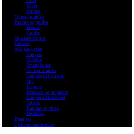
Gold
Silver
Bronze
Transportmidler
Feature og guides
Feature
Guides
Speakers Korner
Videoer
Alle kategorier
Gadgets
Tilbehør
Smartphones
Transportmidler
Gadgets til hjemmet
Spil
Laptops
Headsets og højttalere
Gadgets til køkkenet
Tablets
Kamera og video
Desktops
Business
Tjek bredbåndspriser