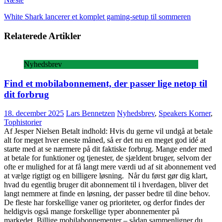
White Shark lancerer et komplet gaming-setup til sommeren
Relaterede Artikler
Nyhedsbrev
Find et mobilabonnement, der passer lige netop til
dit forbrug
18. december 2025
Lars Bennetzen
Nyhedsbrev
,
Speakers Korner
,
Tophistorier
Af Jesper Nielsen Betalt indhold: Hvis du gerne vil undgå at betale
alt for meget hver eneste måned, så er det nu en meget god idé at
starte med at se nærmere på dit faktiske forbrug. Mange ender med
at betale for funktioner og tjenester, de sjældent bruger, selvom der
ofte er mulighed for at få langt mere værdi ud af sit abonnement ved
at vælge rigtigt og en billigere løsning. Når du først gør dig klart,
hvad du egentlig bruger dit abonnement til i hverdagen, bliver det
langt nemmere at finde en løsning, der passer bedre til dine behov.
De fleste har forskellige vaner og prioriteter, og derfor findes der
heldigvis også mange forskellige typer abonnementer på
markedet. Billige mobilabonnementer – sådan sammenligner du