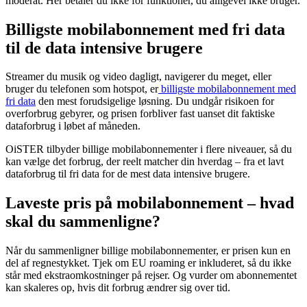
moderat. Her betaler du ikke for funktioner, du alligevel ikke bruger.
Billigste mobilabonnement med fri data
til de data intensive brugere
Streamer du musik og video dagligt, navigerer du meget, eller
bruger du telefonen som hotspot, er
billigste mobilabonnement med
fri data
den mest forudsigelige løsning. Du undgår risikoen for
overforbrug gebyrer, og prisen forbliver fast uanset dit faktiske
dataforbrug i løbet af måneden.
OiSTER tilbyder billige mobilabonnementer i flere niveauer, så du
kan vælge det forbrug, der reelt matcher din hverdag – fra et lavt
dataforbrug til fri data for de mest data intensive brugere.
Laveste pris på mobilabonnement – hvad
skal du sammenligne?
Når du sammenligner billige mobilabonnementer, er prisen kun en
del af regnestykket. Tjek om EU roaming er inkluderet, så du ikke
står med ekstraomkostninger på rejser. Og vurder om abonnementet
kan skaleres op, hvis dit forbrug ændrer sig over tid.