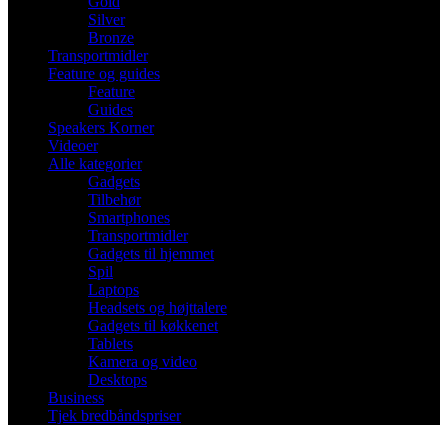
Gold
Silver
Bronze
Transportmidler
Feature og guides
Feature
Guides
Speakers Korner
Videoer
Alle kategorier
Gadgets
Tilbehør
Smartphones
Transportmidler
Gadgets til hjemmet
Spil
Laptops
Headsets og højttalere
Gadgets til køkkenet
Tablets
Kamera og video
Desktops
Business
Tjek bredbåndspriser