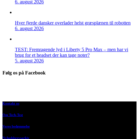
6. august 2026
Hver fjerde dansker overlader helst græsplænen til robotten
6. august 2026
TEST: Fremragende lyd i Liberty 5 Pro Max – men har vi
brug for et headset der kan tage noter?
5. august 2026
Følg os på Facebook
Kontakt os
Om Tech-Test
Vores bedømmelse
Nyhedsbrevsarkiv