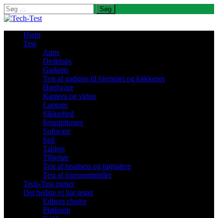
Søg
efter:
Hjem
Test
Apps
Desktops
Gadgets
Test af gadgets til hjemmet og køkkenet
Hardware
Kamera og video
Laptops
Sikkerhed
Smartphones
Software
Spil
Tablets
Tilbehør
Test af headsets og højttalere
Test af transportmidler
Tech-Test mener
Det bedste vi har testet
Editors choice
Platinum