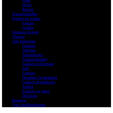
Gold
Silver
Bronze
Transportmidler
Feature og guides
Feature
Guides
Speakers Korner
Videoer
Alle kategorier
Gadgets
Tilbehør
Smartphones
Transportmidler
Gadgets til hjemmet
Spil
Laptops
Headsets og højttalere
Gadgets til køkkenet
Tablets
Kamera og video
Desktops
Business
Tjek bredbåndspriser