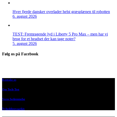
Hver fjerde dansker overlader helst græsplænen til robotten
6. august 2026
TEST: Fremragende lyd i Liberty 5 Pro Max – men har vi
brug for et headset der kan tage noter?
5. august 2026
Følg os på Facebook
Kontakt os
Om Tech-Test
Vores bedømmelse
Nyhedsbrevsarkiv