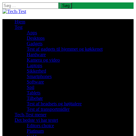
Søg
efter:
Hjem
Test
Apps
Desktops
Gadgets
Test af gadgets til hjemmet og køkkenet
Hardware
Kamera og video
Laptops
Sikkerhed
Smartphones
Software
Spil
Tablets
Tilbehør
Test af headsets og højttalere
Test af transportmidler
Tech-Test mener
Det bedste vi har testet
Editors choice
Platinum