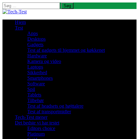
Søg
efter:
Hjem
Test
Apps
Desktops
Gadgets
Test af gadgets til hjemmet og køkkenet
Hardware
Kamera og video
Laptops
Sikkerhed
Smartphones
Software
Spil
Tablets
Tilbehør
Test af headsets og højttalere
Test af transportmidler
Tech-Test mener
Det bedste vi har testet
Editors choice
Platinum