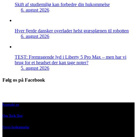
Skift af studiemiljø kan forbedre din hukommelse
6. august 2026
Hver fjerde dansker overlader helst græsplænen til robotten
6. august 2026
TEST: Fremragende lyd i Liberty 5 Pro Max – men har vi
brug for et headset der kan tage noter?
5. august 2026
Følg os på Facebook
Kontakt os
Om Tech-Test
Vores bedømmelse