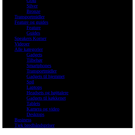
Gold
Silver
Bronze
Transportmidler
Feature og guides
Feature
Guides
Speakers Korner
Videoer
Alle kategorier
Gadgets
Tilbehør
Smartphones
Transportmidler
Gadgets til hjemmet
Spil
Laptops
Headsets og højttalere
Gadgets til køkkenet
Tablets
Kamera og video
Desktops
Business
Tjek bredbåndspriser