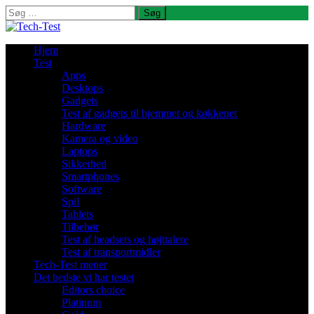
Søg
efter:
Hjem
Test
Apps
Desktops
Gadgets
Test af gadgets til hjemmet og køkkenet
Hardware
Kamera og video
Laptops
Sikkerhed
Smartphones
Software
Spil
Tablets
Tilbehør
Test af headsets og højttalere
Test af transportmidler
Tech-Test mener
Det bedste vi har testet
Editors choice
Platinum