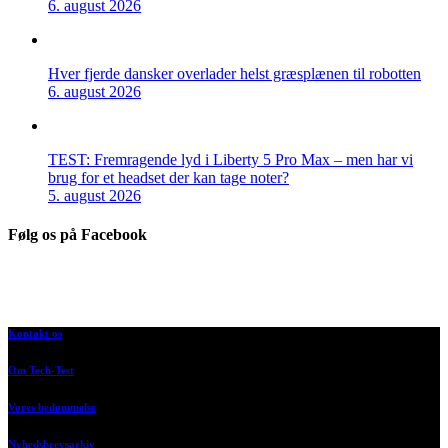
6. august 2026
Hver fjerde dansker overlader helst græsplænen til robotten
6. august 2026
TEST: Fremragende lyd i Liberty 5 Pro Max – men har vi
brug for et headset der kan tage noter?
5. august 2026
Følg os på Facebook
Kontakt os
Om Tech-Test
Vores bedømmelse
Nyhedsbrevsarkiv