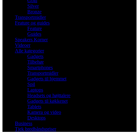
Gold
Silver
Bronze
Transportmidler
Feature og guides
Feature
Guides
Speakers Korner
Videoer
Alle kategorier
Gadgets
Tilbehør
Smartphones
Transportmidler
Gadgets til hjemmet
Spil
Laptops
Headsets og højttalere
Gadgets til køkkenet
Tablets
Kamera og video
Desktops
Business
Tjek bredbåndspriser