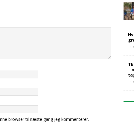
Hv
gr
6.
TE
– 
ta
5.
nne browser til næste gang jeg kommenterer.