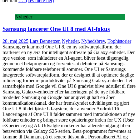
der kan
…. (læs mere her)
Nyheder
Samsung lancerer One UI 8 med AI-fokus
28. maj 2025
Lars Bennetzen
Nyheder
,
Nyhedsbrev
,
Tophistorier
Samsung er klar med One UI 8, en ny softwareplatform, der
markerer en ny æra for intelligent software på Galaxy-enheder. Den
nye version, som inkluderer en AI-agent, bliver først tilgængelig
gennem et betaprogram og forventes at debutere på Samsungs
kommende foldbare telefoner til sommer. One UI er Samsungs
integrerede softwareplatform, der er designet til at optimere daglige
rutiner og forbedre produktivitet på Samsung Galaxy-enheder. I et
samarbejde med Google vil One UI 8 gradvist blive udrullet til flere
Samsung Galaxy-enheder efter lanceringen på de nye foldbare
modeller. Samsung og Google har angiveligt haft en åben
kommunikationskanal, der har fremskyndet udviklingen og gjort
One UI 8 til det første UI-system, der anvender Android 16.
Lanceringen af One UI 8 falder sammen med introduktionen af nye
foldbare enheder og bringer store opdateringer inden for UX (User
eXperience) og AI. Udvalgte markeder har allerede adgang til en
betaversion via Galaxy S25-serien. Beta-programmet forventes at
komme til Danmark på et senere tidspunkt. Personaliseret AI og