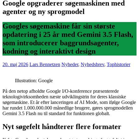
Google opgraderer søgemaskinen med
agenter og ny sprogmodel
Googles søgemaskine får sin største
opdatering i 25 år med Gemini 3.5 Flash,
som introducerer baggrundsagenter,
kodning og interaktivt design
20. maj 2026
Lars Bennetzen
Nyheder
,
Nyhedsbrev
,
Tophistorier
Illustration: Google
På den netop afholdte Google I/O-konference præsenterede
teknologivirksomheden næste udviklingstrin for deres klassiske
søgemaskine. Et år efter lanceringen af AI Mode, som ifølge Google
har rundet 1.000.000.000 månedlige brugere, gøres sprogmodellen
Gemini 3.5 Flash nu til standard for funktionen globalt.
Nyt søgefelt håndterer flere formater