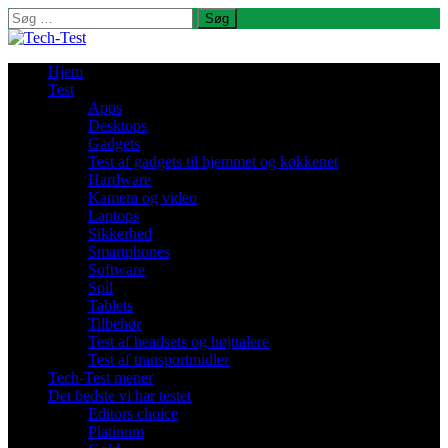
Søg
efter:
Hjem
Test
Apps
Desktops
Gadgets
Test af gadgets til hjemmet og køkkenet
Hardware
Kamera og video
Laptops
Sikkerhed
Smartphones
Software
Spil
Tablets
Tilbehør
Test af headsets og højttalere
Test af transportmidler
Tech-Test mener
Det bedste vi har testet
Editors choice
Platinum