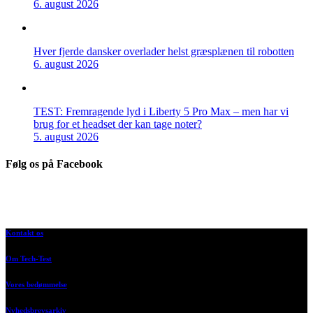
6. august 2026
Hver fjerde dansker overlader helst græsplænen til robotten
6. august 2026
TEST: Fremragende lyd i Liberty 5 Pro Max – men har vi
brug for et headset der kan tage noter?
5. august 2026
Følg os på Facebook
Kontakt os
Om Tech-Test
Vores bedømmelse
Nyhedsbrevsarkiv