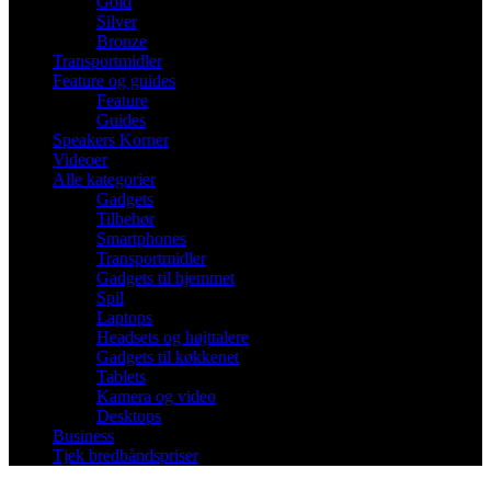
Gold
Silver
Bronze
Transportmidler
Feature og guides
Feature
Guides
Speakers Korner
Videoer
Alle kategorier
Gadgets
Tilbehør
Smartphones
Transportmidler
Gadgets til hjemmet
Spil
Laptops
Headsets og højttalere
Gadgets til køkkenet
Tablets
Kamera og video
Desktops
Business
Tjek bredbåndspriser