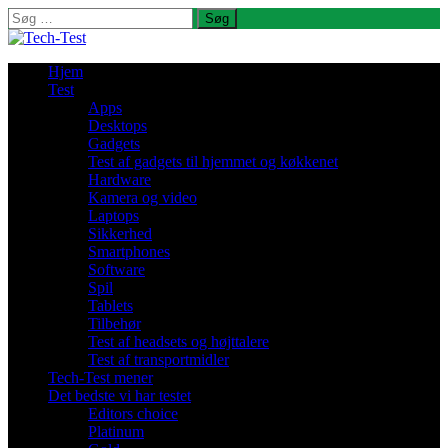
Søg
efter:
Hjem
Test
Apps
Desktops
Gadgets
Test af gadgets til hjemmet og køkkenet
Hardware
Kamera og video
Laptops
Sikkerhed
Smartphones
Software
Spil
Tablets
Tilbehør
Test af headsets og højttalere
Test af transportmidler
Tech-Test mener
Det bedste vi har testet
Editors choice
Platinum