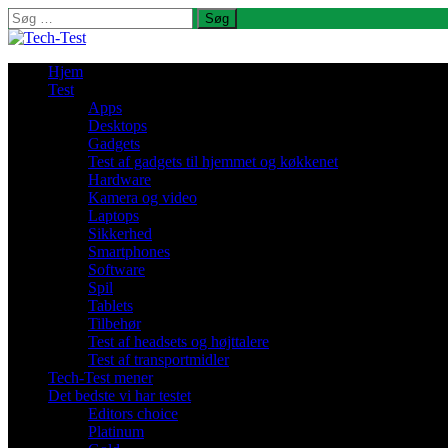
Søg
efter:
Hjem
Test
Apps
Desktops
Gadgets
Test af gadgets til hjemmet og køkkenet
Hardware
Kamera og video
Laptops
Sikkerhed
Smartphones
Software
Spil
Tablets
Tilbehør
Test af headsets og højttalere
Test af transportmidler
Tech-Test mener
Det bedste vi har testet
Editors choice
Platinum