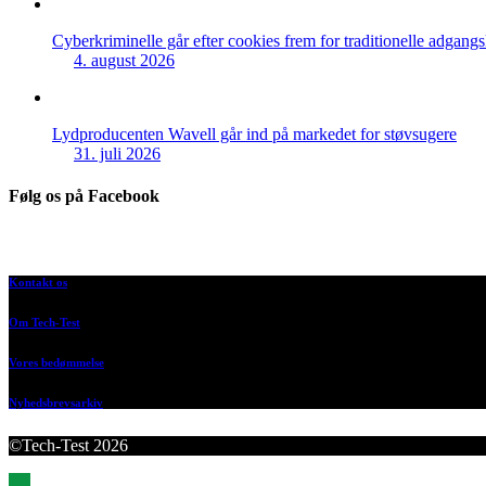
Cyberkriminelle går efter cookies frem for traditionelle adgang
4. august 2026
Lydproducenten Wavell går ind på markedet for støvsugere
31. juli 2026
Følg os på Facebook
Kontakt os
Om Tech-Test
Vores bedømmelse
Nyhedsbrevsarkiv
©Tech-Test 2026