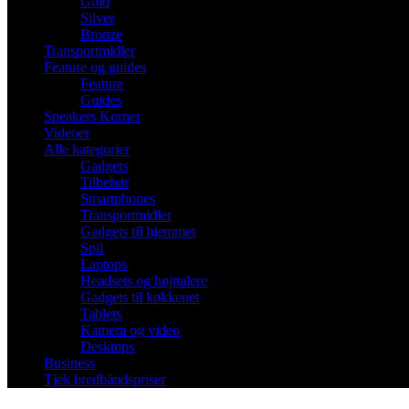
Gold
Silver
Bronze
Transportmidler
Feature og guides
Feature
Guides
Speakers Korner
Videoer
Alle kategorier
Gadgets
Tilbehør
Smartphones
Transportmidler
Gadgets til hjemmet
Spil
Laptops
Headsets og højttalere
Gadgets til køkkenet
Tablets
Kamera og video
Desktops
Business
Tjek bredbåndspriser