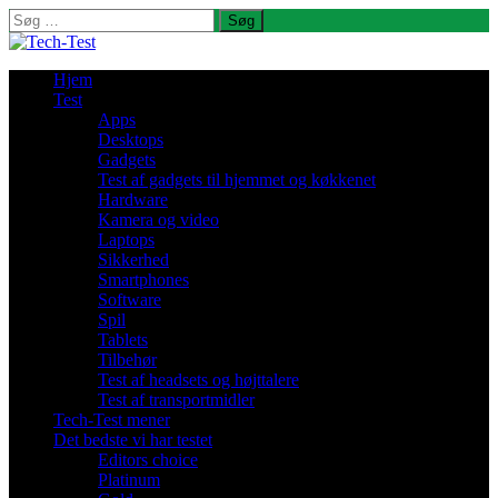
Søg
efter:
Hjem
Test
Apps
Desktops
Gadgets
Test af gadgets til hjemmet og køkkenet
Hardware
Kamera og video
Laptops
Sikkerhed
Smartphones
Software
Spil
Tablets
Tilbehør
Test af headsets og højttalere
Test af transportmidler
Tech-Test mener
Det bedste vi har testet
Editors choice
Platinum