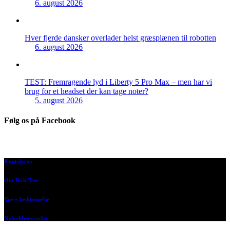
6. august 2026
Hver fjerde dansker overlader helst græsplænen til robotten
6. august 2026
TEST: Fremragende lyd i Liberty 5 Pro Max – men har vi
brug for et headset der kan tage noter?
5. august 2026
Følg os på Facebook
Kontakt os
Om Tech-Test
Vores bedømmelse
Nyhedsbrevsarkiv