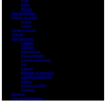
Gold
Silver
Bronze
Transportmidler
Feature og guides
Feature
Guides
Speakers Korner
Videoer
Alle kategorier
Gadgets
Tilbehør
Smartphones
Transportmidler
Gadgets til hjemmet
Spil
Laptops
Headsets og højttalere
Gadgets til køkkenet
Tablets
Kamera og video
Desktops
Business
Tjek bredbåndspriser