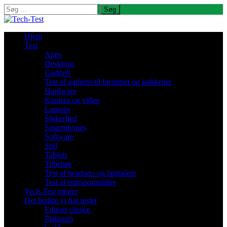
Søg
efter:
Hjem
Test
Apps
Desktops
Gadgets
Test af gadgets til hjemmet og køkkenet
Hardware
Kamera og video
Laptops
Sikkerhed
Smartphones
Software
Spil
Tablets
Tilbehør
Test af headsets og højttalere
Test af transportmidler
Tech-Test mener
Det bedste vi har testet
Editors choice
Platinum