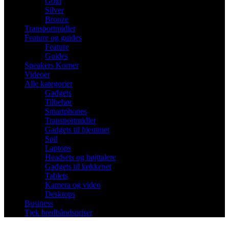
Gold
Silver
Bronze
Transportmidler
Feature og guides
Feature
Guides
Speakers Korner
Videoer
Alle kategorier
Gadgets
Tilbehør
Smartphones
Transportmidler
Gadgets til hjemmet
Spil
Laptops
Headsets og højttalere
Gadgets til køkkenet
Tablets
Kamera og video
Desktops
Business
Tjek bredbåndspriser