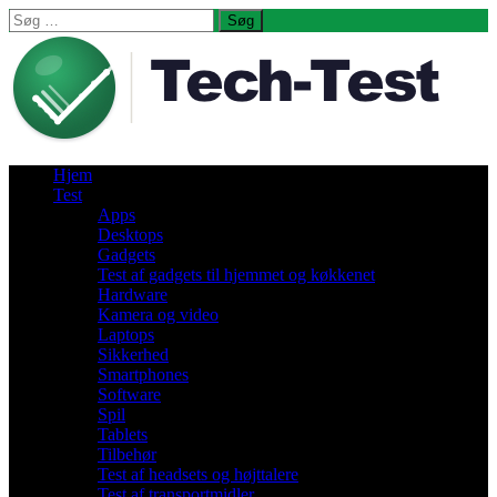
Søg
efter:
Hjem
Test
Apps
Desktops
Gadgets
Test af gadgets til hjemmet og køkkenet
Hardware
Kamera og video
Laptops
Sikkerhed
Smartphones
Software
Spil
Tablets
Tilbehør
Test af headsets og højttalere
Test af transportmidler