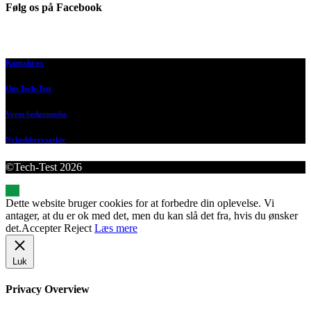
Følg os på Facebook
Kontakt os
Om Tech-Test
Vores bedømmelse
Nyhedsbrevsarkiv
©Tech-Test 2026
Dette website bruger cookies for at forbedre din oplevelse. Vi
antager, at du er ok med det, men du kan slå det fra, hvis du ønsker
det.
Accepter
Reject
Læs mere
Luk
Privacy Overview