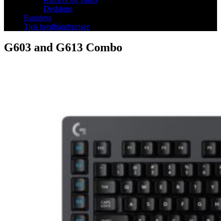
Desktops
Business
Tjek bredbåndspriser
G603 and G613 Combo