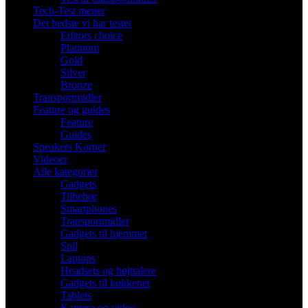
Tech-Test mener
Det bedste vi har testet
Editors choice
Platinum
Gold
Silver
Bronze
Transportmidler
Feature og guides
Feature
Guides
Speakers Korner
Videoer
Alle kategorier
Gadgets
Tilbehør
Smartphones
Transportmidler
Gadgets til hjemmet
Spil
Laptops
Headsets og højttalere
Gadgets til køkkenet
Tablets
Kamera og video