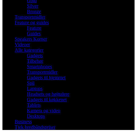
Gold
Silver
Bronze
Transportmidler
Feature og guides
Feature
Guides
Speakers Korner
Videoer
Alle kategorier
Gadgets
Tilbehør
Smartphones
Transportmidler
Gadgets til hjemmet
Spil
Laptops
Headsets og højttalere
Gadgets til køkkenet
Tablets
Kamera og video
Desktops
Business
Tjek bredbåndspriser