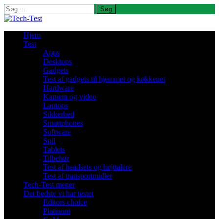
Søg
efter:
Hjem
Test
Apps
Desktops
Gadgets
Test af gadgets til hjemmet og køkkenet
Hardware
Kamera og video
Laptops
Sikkerhed
Smartphones
Software
Spil
Tablets
Tilbehør
Test af headsets og højttalere
Test af transportmidler
Tech-Test mener
Det bedste vi har testet
Editors choice
Platinum