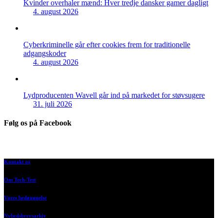
Kvinder overhaler mænd: Hver tredje dansker gamer dagligt
4. august 2026
Cyberkriminelle går efter cookies frem for traditionelle
adgangskoder
4. august 2026
Lydproducenten Wavell går ind på markedet for støvsugere
31. juli 2026
Følg os på Facebook
Kontakt os
Om Tech-Test
Vores bedømmelse
Nyhedsbrevsarkiv