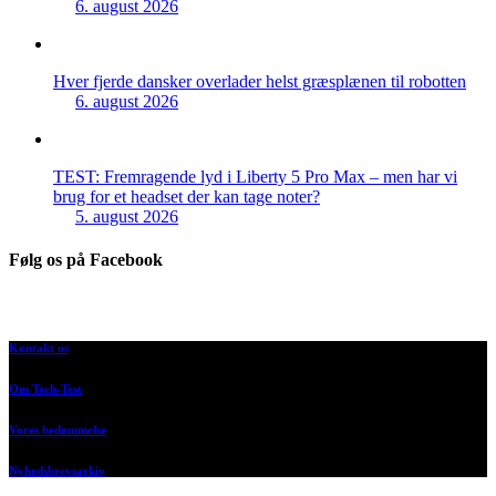
6. august 2026
Hver fjerde dansker overlader helst græsplænen til robotten
6. august 2026
TEST: Fremragende lyd i Liberty 5 Pro Max – men har vi
brug for et headset der kan tage noter?
5. august 2026
Følg os på Facebook
Kontakt os
Om Tech-Test
Vores bedømmelse
Nyhedsbrevsarkiv