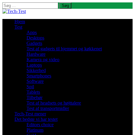
Søg
efter:
Hjem
Test
Apps
Desktops
Gadgets
Test af gadgets til hjemmet og køkkenet
Hardware
Kamera og video
Laptops
Sikkerhed
Smartphones
Software
Spil
Tablets
Tilbehør
Test af headsets og højttalere
Test af transportmidler
Tech-Test mener
Det bedste vi har testet
Editors choice
Platinum