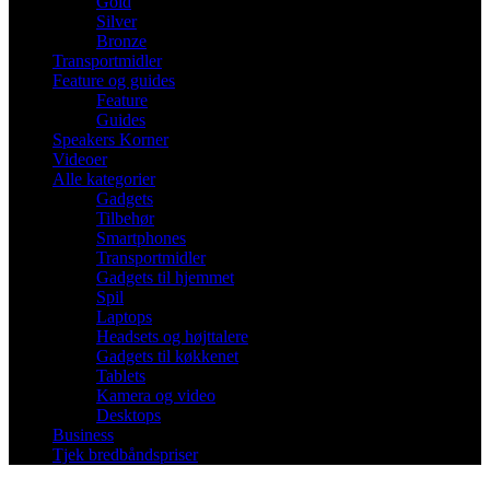
Gold
Silver
Bronze
Transportmidler
Feature og guides
Feature
Guides
Speakers Korner
Videoer
Alle kategorier
Gadgets
Tilbehør
Smartphones
Transportmidler
Gadgets til hjemmet
Spil
Laptops
Headsets og højttalere
Gadgets til køkkenet
Tablets
Kamera og video
Desktops
Business
Tjek bredbåndspriser