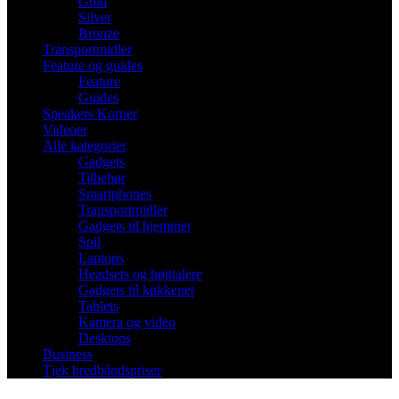
Gold
Silver
Bronze
Transportmidler
Feature og guides
Feature
Guides
Speakers Korner
Videoer
Alle kategorier
Gadgets
Tilbehør
Smartphones
Transportmidler
Gadgets til hjemmet
Spil
Laptops
Headsets og højttalere
Gadgets til køkkenet
Tablets
Kamera og video
Desktops
Business
Tjek bredbåndspriser