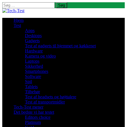
Søg
efter:
Hjem
Test
Apps
Desktops
Gadgets
Test af gadgets til hjemmet og køkkenet
Hardware
Kamera og video
Laptops
Sikkerhed
Smartphones
Software
Spil
Tablets
Tilbehør
Test af headsets og højttalere
Test af transportmidler
Tech-Test mener
Det bedste vi har testet
Editors choice
Platinum