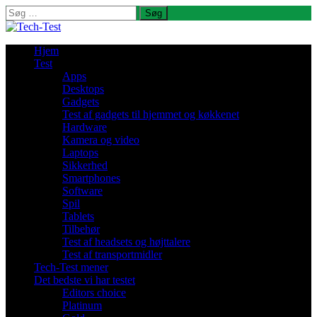
Søg
efter:
Hjem
Test
Apps
Desktops
Gadgets
Test af gadgets til hjemmet og køkkenet
Hardware
Kamera og video
Laptops
Sikkerhed
Smartphones
Software
Spil
Tablets
Tilbehør
Test af headsets og højttalere
Test af transportmidler
Tech-Test mener
Det bedste vi har testet
Editors choice
Platinum