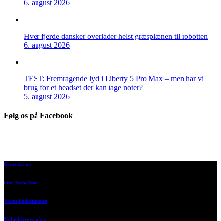
6. august 2026
Hver fjerde dansker overlader helst græsplænen til robotten
6. august 2026
TEST: Fremragende lyd i Liberty 5 Pro Max – men har vi
brug for et headset der kan tage noter?
5. august 2026
Følg os på Facebook
Kontakt os
Om Tech-Test
Vores bedømmelse
Nyhedsbrevsarkiv