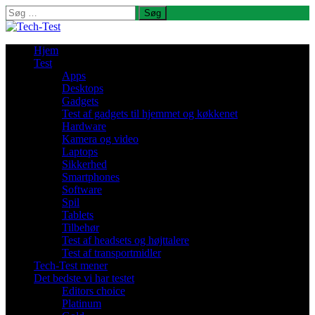
Søg
efter:
Hjem
Test
Apps
Desktops
Gadgets
Test af gadgets til hjemmet og køkkenet
Hardware
Kamera og video
Laptops
Sikkerhed
Smartphones
Software
Spil
Tablets
Tilbehør
Test af headsets og højttalere
Test af transportmidler
Tech-Test mener
Det bedste vi har testet
Editors choice
Platinum