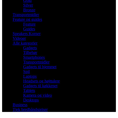
Gold
Silver
Bronze
Transportmidler
Feature og guides
Feature
Guides
Speakers Korner
Videoer
Alle kategorier
Gadgets
Tilbehør
Smartphones
Transportmidler
Gadgets til hjemmet
Spil
Laptops
Headsets og højttalere
Gadgets til køkkenet
Tablets
Kamera og video
Desktops
Business
Tjek bredbåndspriser