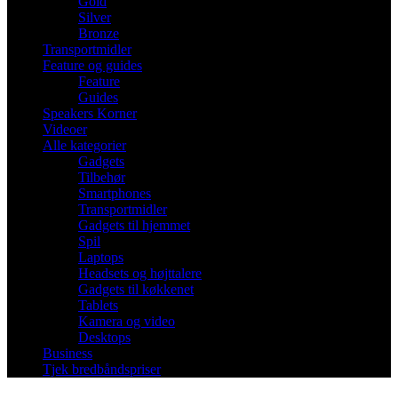
Gold
Silver
Bronze
Transportmidler
Feature og guides
Feature
Guides
Speakers Korner
Videoer
Alle kategorier
Gadgets
Tilbehør
Smartphones
Transportmidler
Gadgets til hjemmet
Spil
Laptops
Headsets og højttalere
Gadgets til køkkenet
Tablets
Kamera og video
Desktops
Business
Tjek bredbåndspriser