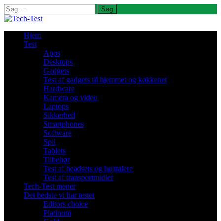
Søg
efter:
Hjem
Test
Apps
Desktops
Gadgets
Test af gadgets til hjemmet og køkkenet
Hardware
Kamera og video
Laptops
Sikkerhed
Smartphones
Software
Spil
Tablets
Tilbehør
Test af headsets og højttalere
Test af transportmidler
Tech-Test mener
Det bedste vi har testet
Editors choice
Platinum