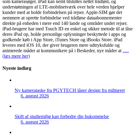
som kamerasøger. iPad kan nemt tilsluttes nettet trådløst, og
understøtningen af LTE-mobilnetværk over hele verden hjælper
kunder med at holde forbindelsen på rejser. Apple-SIM gør det
nemmere at oprette forbindelse ved trådløse dataabonnementer
direkte på enheden i mere end 140 lande og områder under rejser.
iPad-brugere har med Touch ID en enkel og sikker metode til at låse
deres iPad op, holde personlige oplysninger beskyttede i apps og
godkende køb i App Store, iTunes Store og iBooks Store. iPad
leveres med iOS 10, der giver brugeren mere udtryksfulde og
animerede måder at kommunikere på i Beskeder, nye måder at
….
(læs mere her)
Nyeste indlæg
Ny kamerataske fra PGYTECH låner design fra militæret
6. august 2026
Skift af studiemiljø kan forbedre din hukommelse
6. august 2026