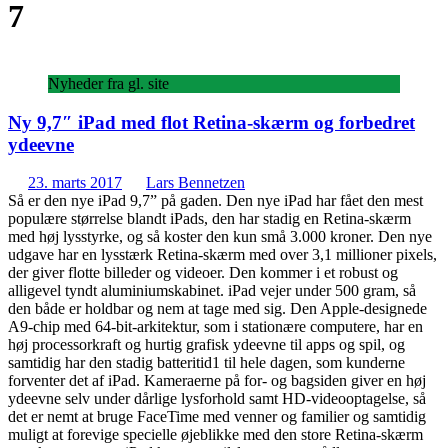
7
Nyheder fra gl. site
Ny 9,7″ iPad med flot Retina-skærm og forbedret
ydeevne
23. marts 2017
Lars Bennetzen
Så er den nye iPad 9,7” på gaden. Den nye iPad har fået den mest
populære størrelse blandt iPads, den har stadig en Retina-skærm
med høj lysstyrke, og så koster den kun små 3.000 kroner. Den nye
udgave har en lysstærk Retina-skærm med over 3,1 millioner pixels,
der giver flotte billeder og videoer. Den kommer i et robust og
alligevel tyndt aluminiumskabinet. iPad vejer under 500 gram, så
den både er holdbar og nem at tage med sig. Den Apple-designede
A9-chip med 64-bit-arkitektur, som i stationære computere, har en
høj processorkraft og hurtig grafisk ydeevne til apps og spil, og
samtidig har den stadig batteritid1 til hele dagen, som kunderne
forventer det af iPad. Kameraerne på for- og bagsiden giver en høj
ydeevne selv under dårlige lysforhold samt HD-videooptagelse, så
det er nemt at bruge FaceTime med venner og familier og samtidig
muligt at forevige specielle øjeblikke med den store Retina-skærm