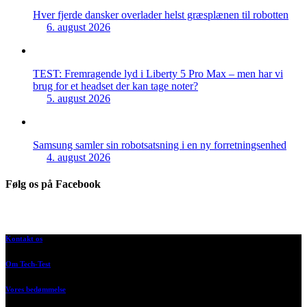
Hver fjerde dansker overlader helst græsplænen til robotten
6. august 2026
TEST: Fremragende lyd i Liberty 5 Pro Max – men har vi
brug for et headset der kan tage noter?
5. august 2026
Samsung samler sin robotsatsning i en ny forretningsenhed
4. august 2026
Følg os på Facebook
Kontakt os
Om Tech-Test
Vores bedømmelse