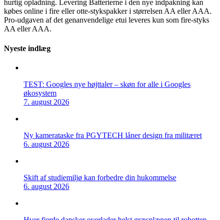
hurtig opladning. Levering Batterierne i den nye indpakning kan
købes online i fire eller otte-stykspakker i størrelsen AA eller AAA.
Pro-udgaven af det genanvendelige etui leveres kun som fire-styks
AA eller AAA.
Nyeste indlæg
TEST: Googles nye højttaler – skøn for alle i Googles
økosystem
7. august 2026
Ny kamerataske fra PGYTECH låner design fra militæret
6. august 2026
Skift af studiemiljø kan forbedre din hukommelse
6. august 2026
Hver fjerde dansker overlader helst græsplænen til robotten