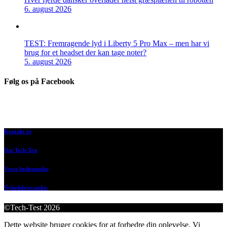
6. august 2026
TEST: Fremragende lyd i Liberty 5 Pro Max – men har vi
brug for et headset der kan tage noter?
5. august 2026
Følg os på Facebook
Kontakt os
Om Tech-Test
Vores bedømmelse
Nyhedsbrevsarkiv
©Tech-Test 2026
Dette website bruger cookies for at forbedre din oplevelse. Vi