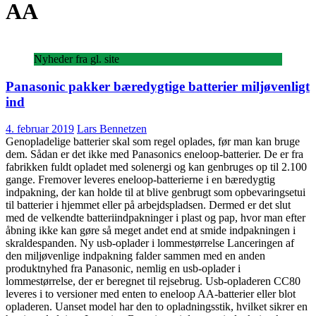
AA
Nyheder fra gl. site
Panasonic pakker bæredygtige batterier miljøvenligt
ind
4. februar 2019
Lars Bennetzen
Genopladelige batterier skal som regel oplades, før man kan bruge
dem. Sådan er det ikke med Panasonics eneloop-batterier. De er fra
fabrikken fuldt opladet med solenergi og kan genbruges op til 2.100
gange. Fremover leveres eneloop-batterierne i en bæredygtig
indpakning, der kan holde til at blive genbrugt som opbevaringsetui
til batterier i hjemmet eller på arbejdspladsen. Dermed er det slut
med de velkendte batteriindpakninger i plast og pap, hvor man efter
åbning ikke kan gøre så meget andet end at smide indpakningen i
skraldespanden. Ny usb-oplader i lommestørrelse Lanceringen af
den miljøvenlige indpakning falder sammen med en anden
produktnyhed fra Panasonic, nemlig en usb-oplader i
lommestørrelse, der er beregnet til rejsebrug. Usb-opladeren CC80
leveres i to versioner med enten to eneloop AA-batterier eller blot
opladeren. Uanset model har den to opladningsstik, hvilket sikrer en