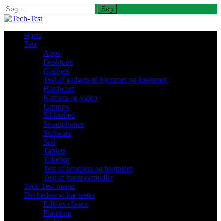
Søg
efter:
Hjem
Test
Apps
Desktops
Gadgets
Test af gadgets til hjemmet og køkkenet
Hardware
Kamera og video
Laptops
Sikkerhed
Smartphones
Software
Spil
Tablets
Tilbehør
Test af headsets og højttalere
Test af transportmidler
Tech-Test mener
Det bedste vi har testet
Editors choice
Platinum