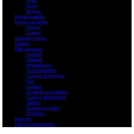
Gold
Silver
Bronze
Transportmidler
Feature og guides
Feature
Guides
Speakers Korner
Videoer
Alle kategorier
Gadgets
Tilbehør
Smartphones
Transportmidler
Gadgets til hjemmet
Spil
Laptops
Headsets og højttalere
Gadgets til køkkenet
Tablets
Kamera og video
Desktops
Business
Tjek bredbåndspriser