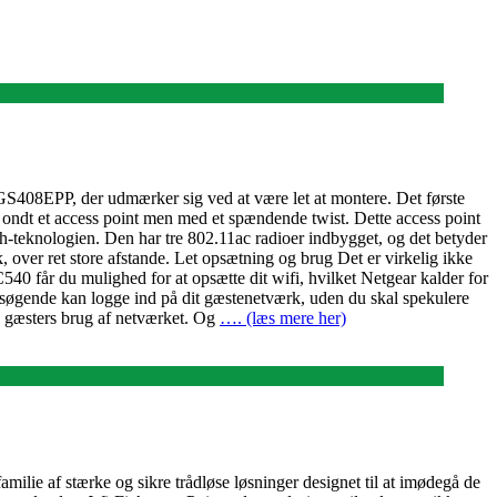
 GS408EPP, der udmærker sig ved at være let at montere. Det første
ndt et access point men med et spændende twist. Dette access point
sh-teknologien. Den har tre 802.11ac radioer indbygget, og det betyder
 over ret store afstande. Let opsætning og brug Det er virkelig ikke
C540 får du mulighed for at opsætte dit wifi, hvilket Netgear kalder for
esøgende kan logge ind på dit gæstenetværk, uden du skal spekulere
ne gæsters brug af netværket. Og
…. (læs mere her)
ie af stærke og sikre trådløse løsninger designet til at imødegå de