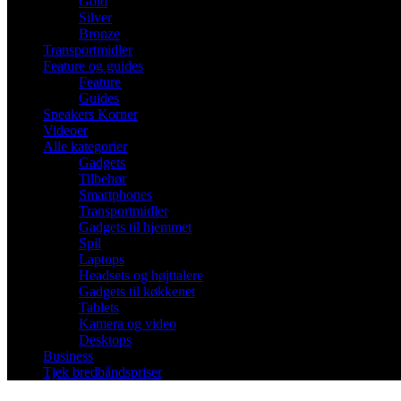
Gold
Silver
Bronze
Transportmidler
Feature og guides
Feature
Guides
Speakers Korner
Videoer
Alle kategorier
Gadgets
Tilbehør
Smartphones
Transportmidler
Gadgets til hjemmet
Spil
Laptops
Headsets og højttalere
Gadgets til køkkenet
Tablets
Kamera og video
Desktops
Business
Tjek bredbåndspriser