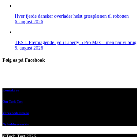
Hver fjerde dansker overlader helst græsplænen til robotten
6. august 2026
TEST: Fremragende lyd i Liberty 5 Pro Max – men har vi brug f
5. august 2026
Følg os på Facebook
Kontakt os
Om Tech-Test
Vores bedømmelse
Nyhedsbrevsarkiv
©Tech-Test 2026