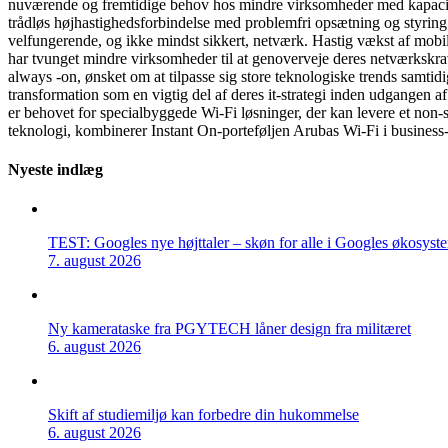
nuværende og fremtidige behov hos mindre virksomheder med kapacitet t
trådløs højhastighedsforbindelse med problemfri opsætning og styring.
velfungerende, og ikke mindst sikkert, netværk. Hastig vækst af mobi
har tvunget mindre virksomheder til at genoverveje deres netværkskra
always -on, ønsket om at tilpasse sig store teknologiske trends samtid
transformation som en vigtig del af deres it-strategi inden udgangen a
er behovet for specialbyggede Wi-Fi løsninger, der kan levere et non
teknologi, kombinerer Instant On-porteføljen Arubas Wi-Fi i business-
Nyeste indlæg
TEST: Googles nye højttaler – skøn for alle i Googles økosyst
7. august 2026
Ny kamerataske fra PGYTECH låner design fra militæret
6. august 2026
Skift af studiemiljø kan forbedre din hukommelse
6. august 2026