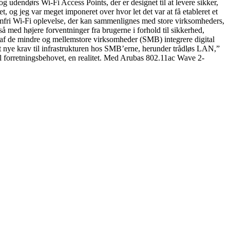
 udendørs Wi-Fi Access Points, der er designet til at levere sikker,
og jeg var meget imponeret over hvor let det var at få etableret et
emfri Wi-Fi oplevelse, der kan sammenlignes med store virksomheders,
med højere forventninger fra brugerne i forhold til sikkerhed,
le af de mindre og mellemstore virksomheder (SMB) integrere digital
let nye krav til infrastrukturen hos SMB’erne, herunder trådløs LAN,”
il forretningsbehovet, en realitet. Med Arubas 802.11ac Wave 2-