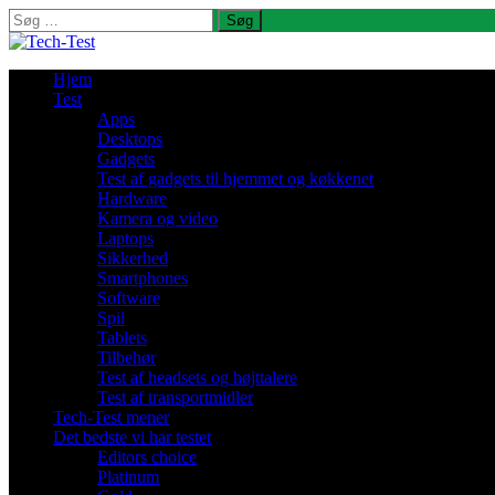
Søg
efter:
Hjem
Test
Apps
Desktops
Gadgets
Test af gadgets til hjemmet og køkkenet
Hardware
Kamera og video
Laptops
Sikkerhed
Smartphones
Software
Spil
Tablets
Tilbehør
Test af headsets og højttalere
Test af transportmidler
Tech-Test mener
Det bedste vi har testet
Editors choice
Platinum