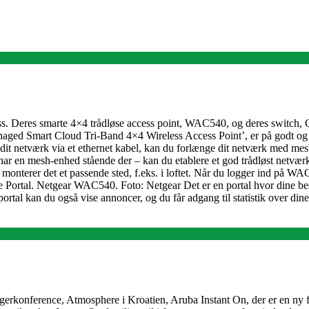
ness. Deres smarte 4×4 trådløse access point, WAC540, og deres switch,
aged Smart Cloud Tri-Band 4×4 Wireless Access Point’, er på godt og o
l dit netværk via et ethernet kabel, kan du forlænge dit netværk med me
har en mesh-enhed stående der – kan du etablere et god trådløst netværk,
og monterer det et passende sted, f.eks. i loftet. Når du logger ind på WA
ve Portal. Netgear WAC540. Foto: Netgear Det er en portal hvor dine b
portal kan du også vise annoncer, og du får adgang til statistik over di
onference, Atmosphere i Kroatien, Aruba Instant On, der er en ny famil