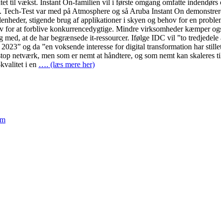
il vækst. Instant On-familien vil i første omgang omfatte indendørs og
 Tech-Test var med på Atmosphere og så Aruba Instant On demonstreret, 
lenheder, stigende brug af applikationer i skyen og behov for en probl
v for at forblive konkurrencedygtige. Mindre virksomheder kæmper også 
ig med, at de har begrænsede it-ressourcer. Ifølge IDC vil ”to tredjede
f 2023” og da ”en voksende interesse for digital transformation har stil
-stop netværk, men som er nemt at håndtere, og som nemt kan skaleres t
kvalitet i en
…. (læs mere her)
em