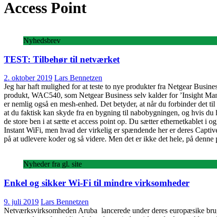
Access Point
Nyhedsbrev
TEST: Tilbehør til netværket
2. oktober 2019
Lars Bennetzen
Jeg har haft mulighed for at teste to nye produkter fra Netgear Busi
produkt, WAC540, som Netgear Business selv kalder for ’Insight Man
er nemlig også en mesh-enhed. Det betyder, at når du forbinder det ti
at du faktisk kan skyde fra en bygning til nabobygningen, og hvis du 
de store ben i at sætte et access point op. Du sætter ethernetkablet i 
Instant WiFi, men hvad der virkelig er spændende her er deres Capti
på at udlevere koder og så videre. Men det er ikke det hele, på denne 
Nyheder fra gl. site
Enkel og sikker Wi-Fi til mindre virksomheder
9. juli 2019
Lars Bennetzen
Netværksvirksomheden Aruba lancerede under deres europæsike brugerk