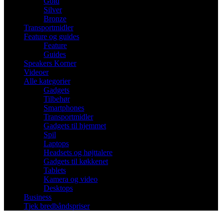
Gold
Silver
Bronze
Transportmidler
Feature og guides
Feature
Guides
Speakers Korner
Videoer
Alle kategorier
Gadgets
Tilbehør
Smartphones
Transportmidler
Gadgets til hjemmet
Spil
Laptops
Headsets og højttalere
Gadgets til køkkenet
Tablets
Kamera og video
Desktops
Business
Tjek bredbåndspriser