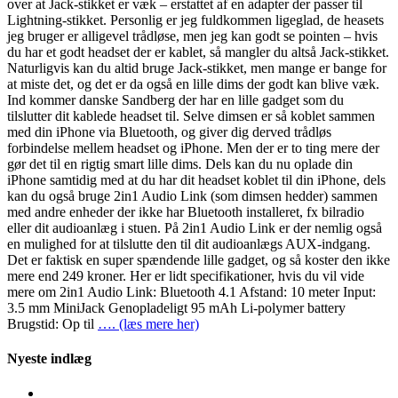
over at Jack-stikket er væk – erstattet af en adapter der passer til
Lightning-stikket. Personlig er jeg fuldkommen ligeglad, de heasets
jeg bruger er alligevel trådløse, men jeg kan godt se pointen – hvis
du har et godt headset der er kablet, så mangler du altså Jack-stikket.
Naturligvis kan du altid bruge Jack-stikket, men mange er bange for
at miste det, og det er da også en lille dims der godt kan blive væk.
Ind kommer danske Sandberg der har en lille gadget som du
tilslutter dit kablede headset til. Selve dimsen er så koblet sammen
med din iPhone via Bluetooth, og giver dig derved trådløs
forbindelse mellem headset og iPhone. Men der er to ting mere der
gør det til en rigtig smart lille dims. Dels kan du nu oplade din
iPhone samtidig med at du har dit headset koblet til din iPhone, dels
kan du også bruge 2in1 Audio Link (som dimsen hedder) sammen
med andre enheder der ikke har Bluetooth installeret, fx bilradio
eller dit audioanlæg i stuen. På 2in1 Audio Link er der nemlig også
en mulighed for at tilslutte den til dit audioanlægs AUX-indgang.
Det er faktisk en super spændende lille gadget, og så koster den ikke
mere end 249 kroner. Her er lidt specifikationer, hvis du vil vide
mere om 2in1 Audio Link: Bluetooth 4.1 Afstand: 10 meter Input:
3.5 mm MiniJack Genopladeligt 95 mAh Li-polymer battery
Brugstid: Op til
…. (læs mere her)
Nyeste indlæg