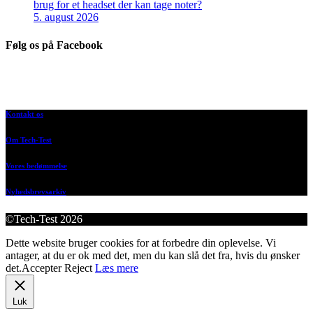
brug for et headset der kan tage noter?
5. august 2026
Følg os på Facebook
Kontakt os
Om Tech-Test
Vores bedømmelse
Nyhedsbrevsarkiv
©Tech-Test 2026
Dette website bruger cookies for at forbedre din oplevelse. Vi
antager, at du er ok med det, men du kan slå det fra, hvis du ønsker
det.
Accepter
Reject
Læs mere
Luk