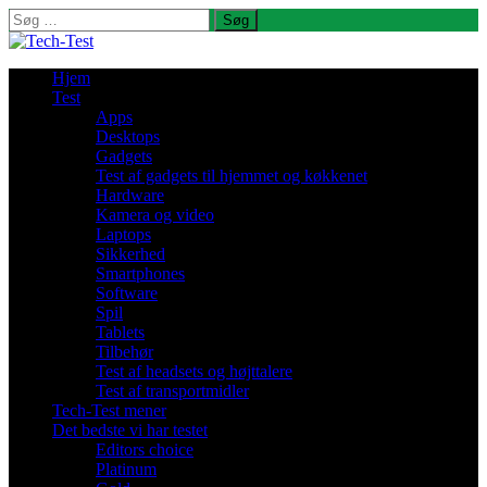
Søg
efter:
Hjem
Test
Apps
Desktops
Gadgets
Test af gadgets til hjemmet og køkkenet
Hardware
Kamera og video
Laptops
Sikkerhed
Smartphones
Software
Spil
Tablets
Tilbehør
Test af headsets og højttalere
Test af transportmidler
Tech-Test mener
Det bedste vi har testet
Editors choice
Platinum